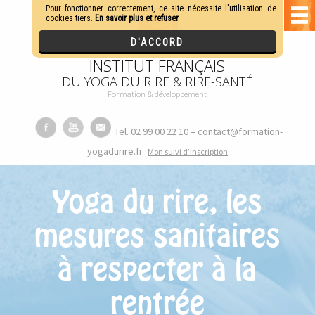
INSTITUT FRANÇAIS
DU YOGA DU RIRE & RIRE-SANTÉ
Formation & développement
Tel. 02 99 00 22 10 – contact@formation-
yogadurire.fr
M
on suivi d’inscription
Yoga du rire, les
mesures sanitaires
à respecter à la
rentrée