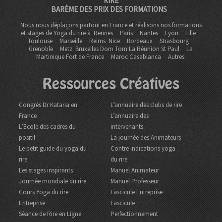
RIRE
BARÈME DES PRIX DES FORMATIONS
Nous nous déplaçons partout en France et réalisons nos formations
et stages de Yoga du rire à
Rennes
Paris
Nantes
Lyon
Lille
Toulouse
Marseille
Reims
Nice
Bordeaux
Strasbourg
Grenoble
Metz Bruxelles Dom Tom
La Réunion St Paul
La
Martinique Fort de France
Maroc Casablanca
Autres.
Ressources Créatives
Congrès Dr Kataria en
L’annuaire des clubs de rire
France
L’annuaire des
L’Ecole des cadres du
intervenants
positif
La journée des Animateurs
Le petit guide du yoga du
Contre indications yoga
rire
du rire
Les stages inspirants
Manuel Animateur
Journée mondiale du rire
Manuel Professeur
Cours Yoga du rire
Fascicule Entreprise
Entreprise
Fascicule
Séance de Rire en Ligne
Perfectionnement