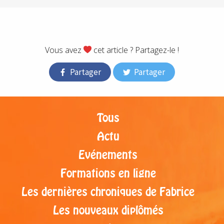
;
.
Vous avez
cet article ? Partagez-le !
Partager
Partager
Tous
Actu
Evénements
Formations en ligne
Les dernières chroniques de Fabrice
Les nouveaux diplômés