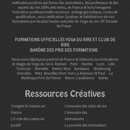
méthodes positives qui forme des animateurs, des professeurs et des
experts du rire 100% anti-stress, en France et hors hexagone.
Formation professionnelle reconnue : pédagogie ludique, cursus de
qualification, sous certification Qualiopi et habilitations de nos
formateurs par les plus hautes autorités du Yoga du rire. DP
Dossier
de Presse
FORMATIONS OFFICIELLES YOGA DU RIRE ET CLUB DE
RIRE
BARÈME DES PRIX DES FORMATIONS
Nous nous déplaçons partout en France et réalisons nos formations
et stages de Yoga du rire à
Rennes
Paris
Nantes
Lyon
Lille
Toulouse
Marseille
Reims
Nice
Bordeaux
Strasbourg
Grenoble
Metz Bruxelles Dom Tom
La Réunion St Paul
La
Martinique Fort de France
Maroc Casablanca
Autres.
Ressources Créatives
Congrès Dr Kataria en
L’annuaire des clubs de rire
France
L’annuaire des
L’Ecole des cadres du
intervenants
positif
La journée des Animateurs