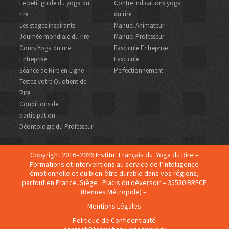
Le petit guide du yoga du
Contre indications yoga
rire
du rire
Les stages inspirants
Manuel Animateur
Journée mondiale du rire
Manuel Professeur
Cours Yoga du rire
Fascicule Entreprise
Entreprise
Fascicule
Séance de Rire en Ligne
Perfectionnement
Testez votre Quotient de
Rire
Conditions de
participation
Déontologie du Professeur
Copyright 2016–2026 Institut Français du Yoga du Rire –
Formations et interventions au service de l’intelligence
émotionnelle et du bien-être durable dans vos régions,
partout en France. Siège : Placis du déversoir – 35530 BRECE
(Rennes Métropole) –
Mentions Légales
Politique de Confidentialité