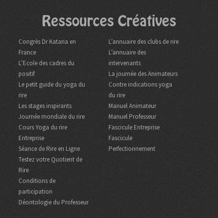
Ressources Créatives
Congrès Dr Kataria en
L’annuaire des clubs de rire
France
L’annuaire des
L’Ecole des cadres du
intervenants
positif
La journée des Animateurs
Le petit guide du yoga du
Contre indications yoga
rire
du rire
Les stages inspirants
Manuel Animateur
Journée mondiale du rire
Manuel Professeur
Cours Yoga du rire
Fascicule Entreprise
Entreprise
Fascicule
Séance de Rire en Ligne
Perfectionnement
Testez votre Quotient de
Rire
Conditions de
participation
Déontologie du Professeur