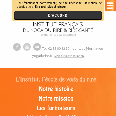
INSTITUT FRANÇAIS
DU YOGA DU RIRE & RIRE-SANTÉ
Formation & développement
Tel. 02 99 00 22 10 – contact@formation-
yogadurire.fr
M
on suivi d’inscription
L’Institut, l’école de yoga du rire
Notre histoire
Notre mission
Les formateurs