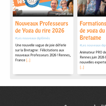
14 juillet 2026
Nouveaux Professeurs
Formations
de Yoga du rire 2026
de yoga du 
Bretagne
Les nouveaux diplômés
Une nouvelle vague de joie déferle
Les nouveaux di
sur la Bretagne : Félicitations aux
Animateur PRO de 
nouveaux Professeurs 2026 ! Rennes,
Rennes juin 2026 
France
[...]
nouvelles experte
[...]