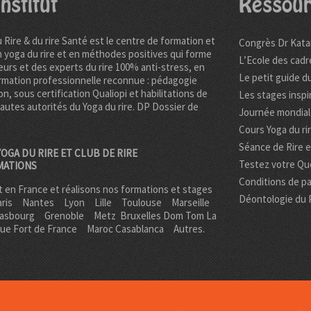
nstitut
Ressour
u Rire & du rire Santé est le centre de formation et
Congrès Dr Kata
n yoga du rire et en méthodes positives qui forme
L’Ecole des cadr
urs et des experts du rire 100% anti-stress, en
Le petit guide du
rmation professionnelle reconnue : pédagogie
on, sous certification Qualiopi et habilitations de
Les stages inspi
hautes autorités du Yoga du rire. DP
Dossier de
Journée mondiale
Cours Yoga du ri
Séance de Rire 
OGA DU RIRE ET CLUB DE RIRE
Testez votre Quo
MATIONS
Conditions de pa
 en France et réalisons nos formations et stages
Déontologie du 
ris
Nantes
Lyon
Lille
Toulouse
Marseille
rasbourg
Grenoble
Metz Bruxelles Dom Tom
La
que Fort de France
Maroc Casablanca
Autres.