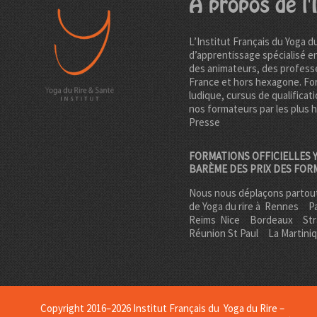
A propos de l'I
L’Institut Français du Yoga d
d’apprentissage spécialisé e
des animateurs, des professe
France et hors hexagone. Fo
ludique, cursus de qualificati
nos formateurs par les plus 
Presse
FORMATIONS OFFICIELLES Y
BARÈME DES PRIX DES FOR
Nous nous déplaçons partout
de Yoga du rire à
Rennes
Pa
Reims
Nice
Bordeaux
St
Réunion St Paul
La Martini
Copyright 2016–2026 Institut Français du Yoga du Rire –