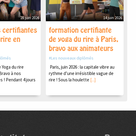
28 juin 2026
14 juin 2026
 certifiantes
formation certifiante
rire en
de yoga du rire à Paris,
bravo aux animateurs
plômés
Les nouveaux diplômés
Yoga du rire
Paris, juin 2026 : la capitale vibre au
Bravo à nos
rythme d’une irrésistible vague de
s ! Pendant 4 jours
rire ! Sous la houlette
[...]