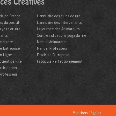
ces Créatives
ria en France
L’annuaire des clubs de rire
es du positif
L’annuaire des intervenants
 yoga du rire
La journée des Animateurs
rants
Contre indications yoga du rire
 du rire
Manuel Animateur
re Entreprise
Manuel Professeur
en Ligne
Fascicule Entreprise
tient de Rire
Fascicule Perfectionnement
rticipation
Professeur
Mentions Légales