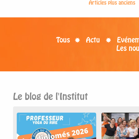
Articles plus anciens
Tous
Actu
Evénem
Les no
Le blog de l'Institut