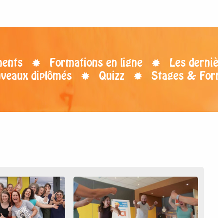
ents
Formations en ligne
Les derniè
uveaux diplômés
Quizz
Stages & For