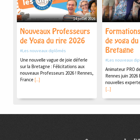
14 juillet 2026
Nouveaux Professeurs
Formations
de Yoga du rire 2026
de yoga du 
Bretagne
Les nouveaux diplômés
Une nouvelle vague de joie déferle
Les nouveaux di
sur la Bretagne : Félicitations aux
Animateur PRO de 
nouveaux Professeurs 2026 ! Rennes,
Rennes juin 2026 
France
[...]
nouvelles experte
[...]