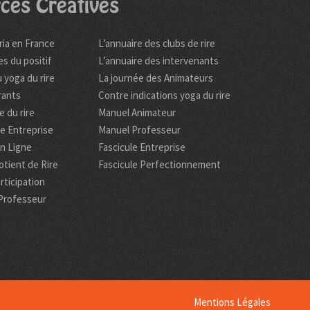
ces Créatives
ria en France
L’annuaire des clubs de rire
es du positif
L’annuaire des intervenants
 yoga du rire
La journée des Animateurs
rants
Contre indications yoga du rire
 du rire
Manuel Animateur
re Entreprise
Manuel Professeur
en Ligne
Fascicule Entreprise
tient de Rire
Fascicule Perfectionnement
rticipation
Professeur
Mentions Légales