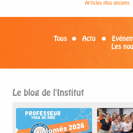
Articles plus anciens
Tous
Actu
Evénem
Les no
Le blog de l'Institut