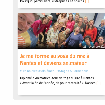
Pourquoi particuliers, entreprises et coachs
[...]
21 novembre 202
Je me forme au yoga du rire à
Nantes et deviens animateur
Les nouveaux diplômés
Stages & Formations
Diplomé.e Animatrice-teur de Yoga du rire à Nantes
« Avant la fin de l’année, ris pour ta vitalité » Nantes
[...]