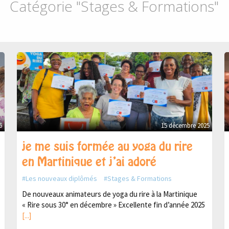
Catégorie "Stages & Formations"
6
15 décembre 2025
je me suis formée au yoga du rire
en Martinique et j’ai adoré
Les nouveaux diplômés
Stages & Formations
De nouveaux animateurs de yoga du rire à la Martinique
« Rire sous 30° en décembre » Excellente fin d’année 2025
[...]