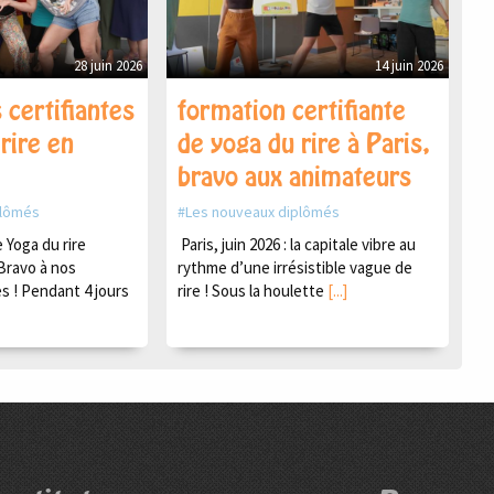
28 juin 2026
14 juin 2026
 certifiantes
formation certifiante
rire en
de yoga du rire à Paris,
bravo aux animateurs
plômés
Les nouveaux diplômés
Yoga du rire
Paris, juin 2026 : la capitale vibre au
Bravo à nos
rythme d’une irrésistible vague de
s ! Pendant 4 jours
rire ! Sous la houlette
[...]