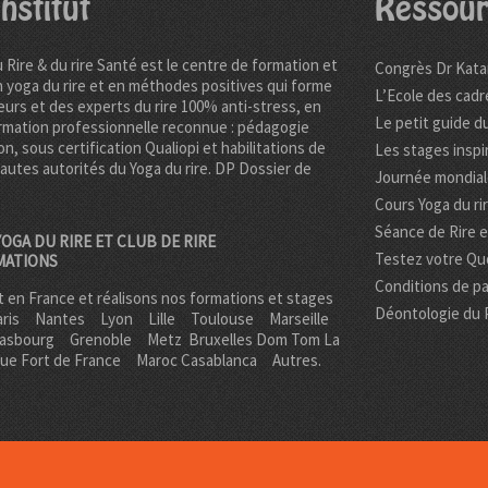
nstitut
Ressour
u Rire & du rire Santé est le centre de formation et
Congrès Dr Kata
n yoga du rire et en méthodes positives qui forme
L’Ecole des cadr
urs et des experts du rire 100% anti-stress, en
Le petit guide du
rmation professionnelle reconnue : pédagogie
on, sous certification Qualiopi et habilitations de
Les stages inspi
hautes autorités du Yoga du rire. DP
Dossier de
Journée mondiale
Cours Yoga du ri
Séance de Rire 
OGA DU RIRE ET CLUB DE RIRE
Testez votre Quo
MATIONS
Conditions de pa
 en France et réalisons nos formations et stages
Déontologie du 
ris
Nantes
Lyon
Lille
Toulouse
Marseille
rasbourg
Grenoble
Metz Bruxelles Dom Tom
La
que Fort de France
Maroc Casablanca
Autres.