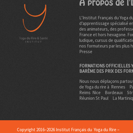
A propos de l'I
L’Institut Français du Yoga d
d’apprentissage spécialisé e
des animateurs, des professe
France et hors hexagone. Fo
ludique, cursus de qualificati
nos formateurs par les plus 
Presse
FORMATIONS OFFICIELLES Y
BARÈME DES PRIX DES FOR
Nous nous déplaçons partout
de Yoga du rire à
Rennes
Pa
Reims
Nice
Bordeaux
St
Réunion St Paul
La Martini
Copyright 2016–2026 Institut Français du Yoga du Rire –