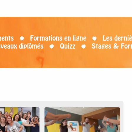
ents
Formations en ligne
Les derniè
uveaux diplômés
Quizz
Stages & For