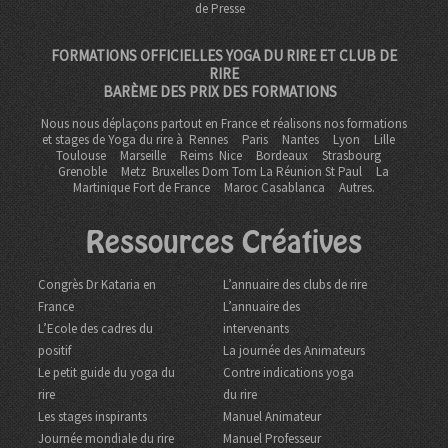
de Presse
FORMATIONS OFFICIELLES YOGA DU RIRE ET CLUB DE
RIRE
BARÈME DES PRIX DES FORMATIONS
Nous nous déplaçons partout en France et réalisons nos formations
et stages de Yoga du rire à
Rennes
Paris
Nantes
Lyon
Lille
Toulouse
Marseille
Reims
Nice
Bordeaux
Strasbourg
Grenoble
Metz Bruxelles Dom Tom
La Réunion St Paul
La
Martinique Fort de France
Maroc Casablanca
Autres.
Ressources Créatives
Congrès Dr Kataria en
L’annuaire des clubs de rire
France
L’annuaire des
L’Ecole des cadres du
intervenants
positif
La journée des Animateurs
Le petit guide du yoga du
Contre indications yoga
rire
du rire
Les stages inspirants
Manuel Animateur
Journée mondiale du rire
Manuel Professeur