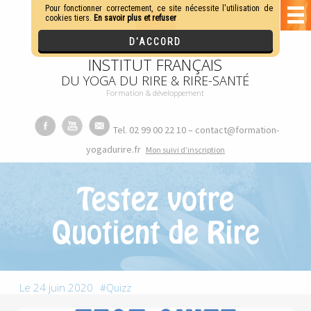
INSTITUT FRANÇAIS
DU YOGA DU RIRE & RIRE-SANTÉ
Formation & développement
Tel. 02 99 00 22 10 – contact@formation-
yogadurire.fr
M
on suivi d’inscription
Testez votre
Quotient de Rire
Le 24 juin 2020
Quizz