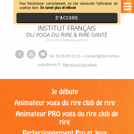
INSTITUT FRANÇAIS
DU YOGA DU RIRE & RIRE-SANTÉ
Formation & développement
Tel. 02 99 00 22 10 – contact@formation-
yogadurire.fr
M
on suivi d’inscription
Je débute
Animateur yoga du rire club de rire
Animateur PRO yoga du rire club de
rire
Perfectionnement Pro et Jeux