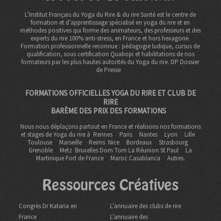
L’Institut Français du Yoga du Rire & du rire Santé est le centre de
formation et d’apprentissage spécialisé en yoga du rire et en
méthodes positives qui forme des animateurs, des professeurs et des
experts du rire 100% anti-stress, en France et hors hexagone.
Formation professionnelle reconnue : pédagogie ludique, cursus de
qualification, sous certification Qualiopi et habilitations de nos
formateurs par les plus hautes autorités du Yoga du rire. DP
Dossier
de Presse
FORMATIONS OFFICIELLES YOGA DU RIRE ET CLUB DE
RIRE
BARÈME DES PRIX DES FORMATIONS
Nous nous déplaçons partout en France et réalisons nos formations
et stages de Yoga du rire à
Rennes
Paris
Nantes
Lyon
Lille
Toulouse
Marseille
Reims
Nice
Bordeaux
Strasbourg
Grenoble
Metz Bruxelles Dom Tom
La Réunion St Paul
La
Martinique Fort de France
Maroc Casablanca
Autres.
Ressources Créatives
Congrès Dr Kataria en
L’annuaire des clubs de rire
France
L’annuaire des