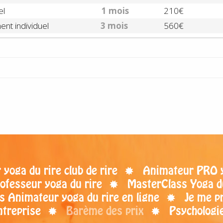
el
1 mois
210€
t individuel
3 mois
560€
yoga du rire club de rire
Animateur PRO yo
ofesseur yoga du rire
MasterClass Yoga d
s Animateur yoga du rire en ligne
Je me p
ntreprise
Barème des prix
Psychologie