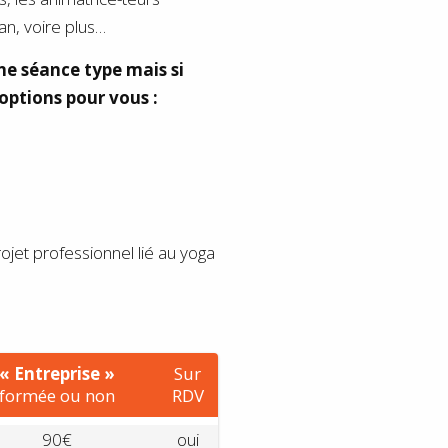
an, voire plus…
ne séance type mais si
options pour vous :
et professionnel lié au yoga
« Entreprise »
Sur
formée ou non
RDV
90€
oui