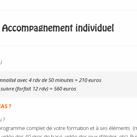
/ Accompagnement individuel
U
nnalisé avec 4 rdv de 50 minutes = 210 euros
suivre (forfait 12 rdv) = 560 euros
AS ?
u ?
programme complet de votre formation et à ses éléments (ma
vidéo des 40 rires de base, vidéo des jeux d’ételier, etc). Pui