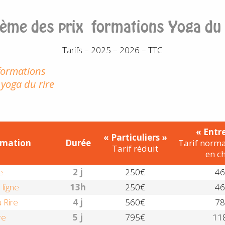
ème des prix formations Yoga du 
Tarifs – 2025 – 2026 – TTC
 formations
 yoga du rire
« Entre
« Particuliers »
ormation
Durée
Tarif norma
Tarif réduit
en c
e
2 j
250€
46
 ligne
13
h
250€
46
 Rire
4 j
560€
78
re
5 j
795€
11