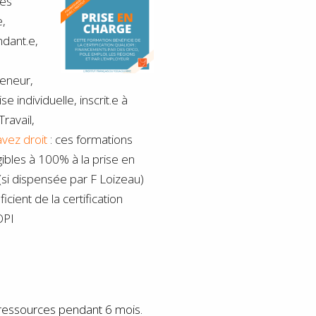
tes
e,
dant.e,
eneur,
se individuelle, inscrit.e à
Travail,
avez droit
: ces formations
igibles à 100% à la prise en
(si dispensée par F Loizeau)
icient de la certification
OPI
s ressources pendant 6 mois.