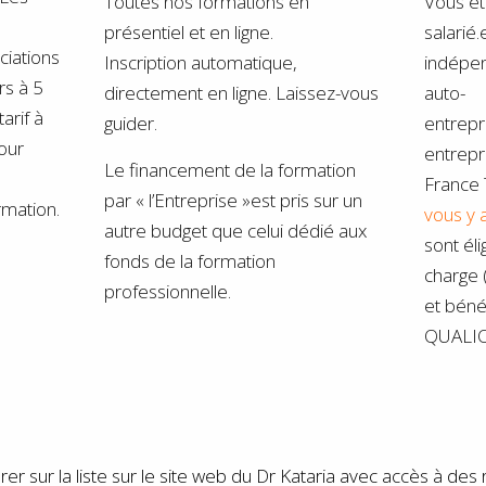
Toutes nos formations en
Vous ê
présentiel et en ligne.
salarié.
ciations
Inscription automatique,
indépen
rs à 5
directement en ligne. Laissez-vous
auto-
arif à
guider.
entrepr
our
entrepri
Le financement de la formation
France 
par « l’Entreprise »est pris sur un
mation.
vous y 
autre budget que celui dédié aux
sont él
fonds de la formation
charge 
professionnelle.
et bénéf
QUALI
rer sur la liste sur le site web du Dr Kataria avec accès à de