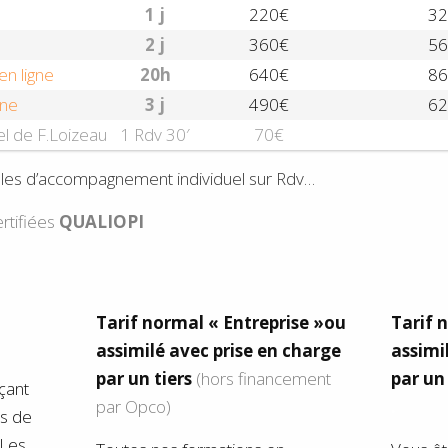
1 j
220€
32
2 j
360€
56
en ligne
20h
640€
86
gne
3 j
490€
62
el de F.Loizeau
1 Rdv 30′
70€
mules d’accompagnement individuel sur Rdv…
rtifiées
QUALIOPI
Tarif normal « Entreprise »ou
Tarif 
assimilé avec prise en charge
assimi
par un tiers
(hors financement
par un
çant
par Opco)
.
as de
 Les