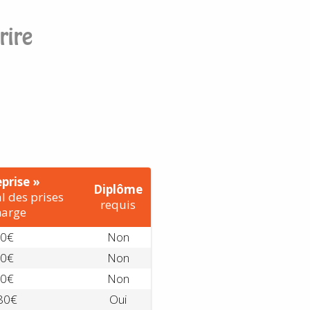
rire
prise »
Diplôme
l des prises
requis
harge
0€
Non
0€
Non
0€
Non
80€
Oui