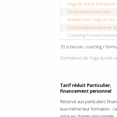
Yoga du rire & Entreprise
Perfectionnement pro
MasterClass Yoga du rire
Psychologie positive en li
Coaching/Conseil individu
Et si besoin, coaching / for
Formations de Yoga du rire ce
Tarif réduit Particulier,
financement personnel
Réservé aux particuliers finan
eux-même leur formation : c
prise en charge personnelle.