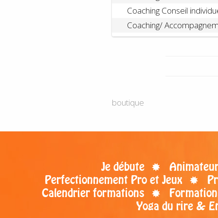
Coaching Conseil individu
Coaching/ Accompagnemen
boutique
Je débute
Animateur 
Perfectionnement Pro et Jeux
Pr
Calendrier formations
Formation
Yoga du rire & E