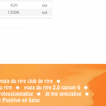
420
oui
1200€
oui
ga du rire club de rire
u rire
yoga du rire 2.0 saison 6
rofessionnalise
Je me spécialise
 Positive en ligne