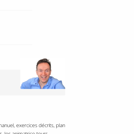
nuel, exercices décrits, plan
s, les animatrice-teurs