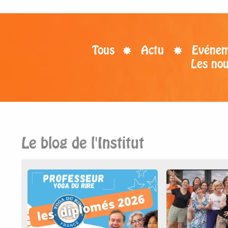
Tous
Actu
Evénem
Les no
Le blog de l'Institut