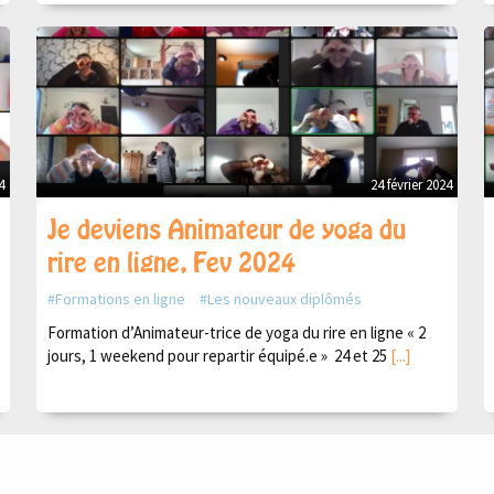
4
24 février 2024
Je deviens Animateur de yoga du
rire en ligne, Fev 2024
Formations en ligne
Les nouveaux diplômés
Formation d’Animateur-trice de yoga du rire en ligne « 2
jours, 1 weekend pour repartir équipé.e » 24 et 25
[...]