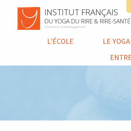
INSTITUT FRANÇAIS
DU YOGA DU RIRE & RIRE-SANTÉ
Formation & développement
L’ÉCOLE
LE YOGA
ENTRE