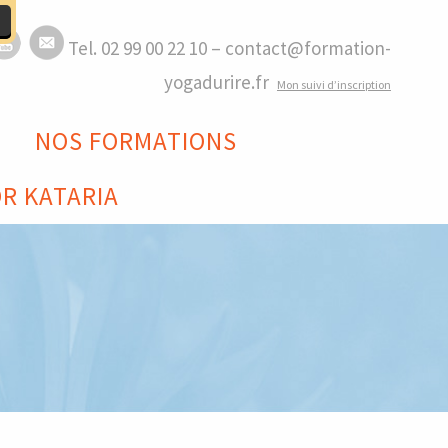
Tel. 02 99 00 22 10 – contact@formation-
yogadurire.fr
M
on suivi d’inscription
NOS FORMATIONS
R KATARIA