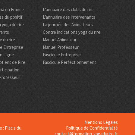
ria en France
L’annuaire des clubs de rire
es du positif
L’annuaire des intervenants
 yoga du rire
La journée des Animateurs
rants
Contre indications yoga du rire
 du rire
Manuel Animateur
re Entreprise
Manuel Professeur
en Ligne
Fascicule Entreprise
tient de Rire
Fascicule Perfectionnement
rticipation
Professeur
Mentions Légales
 : Placis du
Politique de Confidentialité
contact@formation-yogadurire.fr