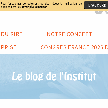
 DU RIRE
NOTRE CONCEPT
PRISE
CONGRES FRANCE 2026 D
Le blog de l'Institut