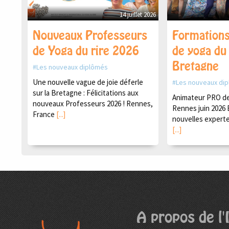
14 juillet 2026
Nouveaux Professeurs
Formations
de Yoga du rire 2026
de yoga du 
Bretagne
Les nouveaux diplômés
Une nouvelle vague de joie déferle
Les nouveaux di
sur la Bretagne : Félicitations aux
Animateur PRO de 
nouveaux Professeurs 2026 ! Rennes,
Rennes juin 2026 
France
[...]
nouvelles experte
[...]
A propos de l'I