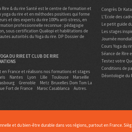
u Rire & du rire Santé est le centre de formation et
Congrès Dr Kata
n yoga du rire et en méthodes positives qui forme
L’Ecole des cadr
urs et des experts du rire 100% anti-stress, en
Le petit guide du
rmation professionnelle reconnue : pédagogie
on, sous certification Qualiopi et habilitations de
Les stages inspi
hautes autorités du Yoga du rire. DP
Dossier de
Journée mondiale
Cours Yoga du ri
Séance de Rire 
OGA DU RIRE ET CLUB DE RIRE
Testez votre Quo
MATIONS
Conditions de pa
 en France et réalisons nos formations et stages
Déontologie du 
ris
Nantes
Lyon
Lille
Toulouse
Marseille
rasbourg
Grenoble
Metz Bruxelles Dom Tom
La
que Fort de France
Maroc Casablanca
Autres.
nnelle et du bien-être durable dans vos régions, partout en France. Siège