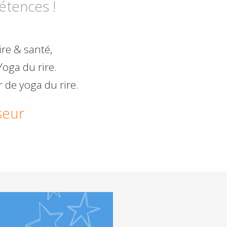
étences !
ire & santé,
oga du rire.
 de yoga du rire.
seur