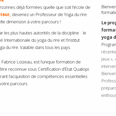
Bienven
rsonnes déjà formées quelle que soit l’école de
formati
teur,
devenez un Professeur de Yoga du rire
le dimension à votre parcours !
Le pr
forma
 les plus hautes autorités de la discipline : le
yoga d
 Internationale du yoga du rire et l’Institut
Progra
ga du rire. Valable dans tous les pays.
récente
Jeux »,
abrice Loizeau, est l’unique formation de
interven
tre reconnue sous Certification d’Etat Qualiopi.
Bienven
ant l’acquisition de compétences essentielles
Profess
votre parcours.
préparo
enthous