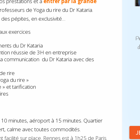
s prestations et à
entrer par la grande
rofesseurs de Yoga du rire du Dr Kataria.
des pépites, en exclusivité…
ux exercices
P
ents du Dr Kataria
d
ntion réussie de 3H en entreprise
la communication du Dr Kataria avec des
e
de rire
yoga du rire »
 et tarification
ires
à 10 minutes, aéroport à 15 minutes
.
Quartier
vert, calme avec toutes commodités.
J
facilité sur place. Rennes est à 1h25 de Paris