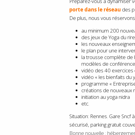
Préparez-vous à dynamiser vo
porte dans le réseau
des p
De plus, nous vous réservons 
au minimum 200 nouvea
des jeux de Yoga du rire
les nouveaux enseignem
le plan pour une interve
la trousse complète de 
modèles de conférenc
vidéo des 40 exercices 
vidéo « les bienfaits du 
programme « Entreprise »
créations de nouveaux r
initiation au yoga nidra
etc.
Situation: Rennes. Gare Sncf 
sécurisé, parking gratuit cou
Bonne nouvelle : hébergement 