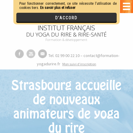
INSTITUT FRANÇAIS
DU YOGA DU RIRE & RIRE-SANTÉ
Formation & développement
Tel. 02 99 00 22 10 – contact@formation-
yogadurire.fr
M
on suivi d’inscription
Strasbourg accueille
de nouveaux
animateurs de yoga
du rire