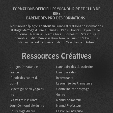
FORMATIONS OFFICIELLES YOGA DU RIRE ET CLUB DE
RIRE
BARÈME DES PRIX DES FORMATIONS
Nous nous déplaçons partout en France et réalisons nos formations
et stages de Yoga du rire à
Rennes
Paris
Nantes
Lyon
Lille
Toulouse
Marseille
Reims
Nice
Bordeaux
Strasbourg
Grenoble
Metz Bruxelles Dom Tom
La Réunion St Paul
La
Martinique Fort de France
Maroc Casablanca
Autres.
Ressources Créatives
Congrès Dr Kataria en
L’annuaire des clubs de rire
France
L’annuaire des
L’Ecole des cadres du
intervenants
positif
La journée des Animateurs
Le petit guide du yoga du
Contre indications yoga
rire
du rire
Les stages inspirants
Manuel Animateur
Journée mondiale du rire
Manuel Professeur
Cours Yoga du rire
Fascicule Entreprise