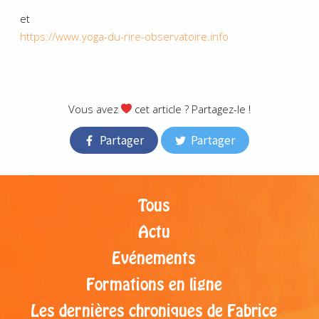
et
https://www.yoga-du-rire-observatoire.info
.
Vous avez
cet article ? Partagez-le !
Partager
Partager
Tous
Actu
Evénements
Formations en ligne
Les dernières chroniques de Fabrice