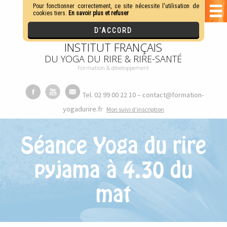
INSTITUT FRANÇAIS
DU YOGA DU RIRE & RIRE-SANTÉ
Formation & développement
Tel. 02 99 00 22 10 – contact@formation-
yogadurire.fr
M
on suivi d’inscription
Séance Yoga du rire
pyjama à 4.30 du
mat