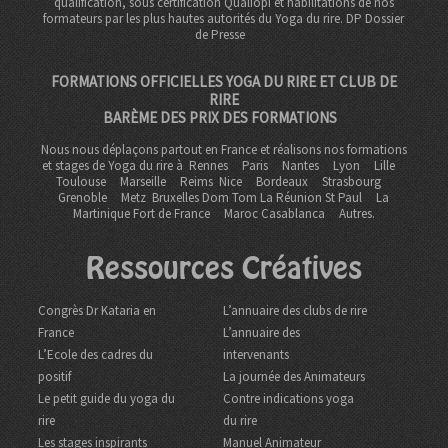
qualification, sous certification Qualiopi et habilitations de nos
formateurs par les plus hautes autorités du Yoga du rire. DP
Dossier
de Presse
FORMATIONS OFFICIELLES YOGA DU RIRE ET CLUB DE
RIRE
BARÈME DES PRIX DES FORMATIONS
Nous nous déplaçons partout en France et réalisons nos formations
et stages de Yoga du rire à
Rennes
Paris
Nantes
Lyon
Lille
Toulouse
Marseille
Reims
Nice
Bordeaux
Strasbourg
Grenoble
Metz Bruxelles Dom Tom
La Réunion St Paul
La
Martinique Fort de France
Maroc Casablanca
Autres.
Ressources Créatives
Congrès Dr Kataria en
L’annuaire des clubs de rire
France
L’annuaire des
L’Ecole des cadres du
intervenants
positif
La journée des Animateurs
Le petit guide du yoga du
Contre indications yoga
rire
du rire
Les stages inspirants
Manuel Animateur