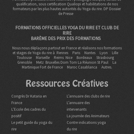
qualification, sous certification Qualiopi et habilitations de nos
formateurs par les plus hautes autorités du Yoga du rire. DP
Dossier
de Presse
FORMATIONS OFFICIELLES YOGA DU RIRE ET CLUB DE
RIRE
BARÈME DES PRIX DES FORMATIONS
Nous nous déplaçons partout en France et réalisons nos formations
et stages de Yoga du rire à
Rennes
Paris
Nantes
Lyon
Lille
Toulouse
Marseille
Reims
Nice
Bordeaux
Strasbourg
Grenoble
Metz Bruxelles Dom Tom
La Réunion St Paul
La
Martinique Fort de France
Maroc Casablanca
Autres.
Ressources Créatives
Congrès Dr Kataria en
L’annuaire des clubs de rire
France
L’annuaire des
L’Ecole des cadres du
intervenants
positif
La journée des Animateurs
Le petit guide du yoga du
Contre indications yoga
rire
du rire