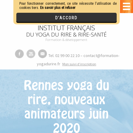
INSTITUT FRANÇAIS
DU YOGA DU RIRE & RIRE-SANTÉ
Formation & développement
Tel. 02 99 00 22 10 – contact@formation-
yogadurire.fr
M
on suivi d’inscription
Rennes yoga du
rire, nouveaux
animateurs juin
2020