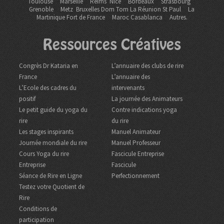
Toulouse
Marseille
Reims
Nice
Bordeaux
Strasbourg
Grenoble
Metz Bruxelles Dom Tom
La Réunion St Paul
La
Martinique Fort de France
Maroc Casablanca
Autres.
Ressources Créatives
Congrès Dr Kataria en
L’annuaire des clubs de rire
France
L’annuaire des
L’Ecole des cadres du
intervenants
positif
La journée des Animateurs
Le petit guide du yoga du
Contre indications yoga
rire
du rire
Les stages inspirants
Manuel Animateur
Journée mondiale du rire
Manuel Professeur
Cours Yoga du rire
Fascicule Entreprise
Entreprise
Fascicule
Séance de Rire en Ligne
Perfectionnement
Testez votre Quotient de
Rire
Conditions de
participation