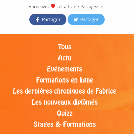
Vous avez
cet article ? Partagez-le !
Partager
Partager
Tous
Actu
Evénements
Formations en ligne
Les dernières chroniques de Fabrice
Les nouveaux diplômés
Quizz
Stages & Formations