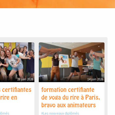
28 juin 2026
14 juin 2026
 certifiantes
formation certifiante
rire en
de yoga du rire à Paris,
bravo aux animateurs
plômés
Les nouveaux diplômés