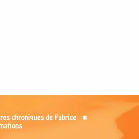
res chroniques de Fabrice
mations