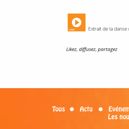
Extrait de la danse
Likez, diffusez, partagez
Tous
Actu
Evénem
Les no