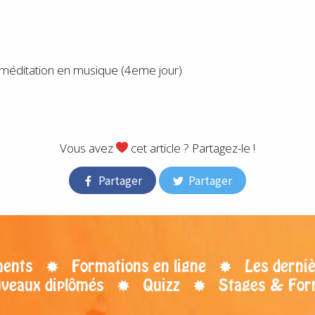
 méditation en musique (4eme jour)
Vous avez
cet article ? Partagez-le !
Partager
Partager
ents
Formations en ligne
Les derniè
uveaux diplômés
Quizz
Stages & For