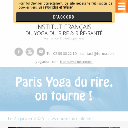
INSTITUT FRANÇAIS
DU YOGA DU RIRE & RIRE-SANTÉ
Formation & développement
Tel. 02 99 00 22 10 – contact@formation-
yogadurire.fr
M
on suivi d’inscription
Paris Yoga du rire,
on tourne !
Le 25 janvier 2025
Les nouveaux diplômés