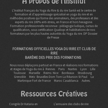
A propos de l'Institut
L’Institut Français du Yoga du Rire & du rire Santé est le centre de
formation et d’apprentissage spécialisé en yoga du rire et en
méthodes positives qui forme des animateurs, des professeurs et des
experts du rire 100% anti-stress, en France et hors hexagone.
Formation professionnelle reconnue : pédagogie ludique, cursus de
qualification, sous certification Qualiopi et habilitations de nos
formateurs par les plus hautes autorités du Yoga du rire. DP
Dossier
de Presse
FORMATIONS OFFICIELLES YOGA DU RIRE ET CLUB DE
RIRE
BARÈME DES PRIX DES FORMATIONS
Nous nous déplaçons partout en France et réalisons nos formations
et stages de Yoga du rire à
Rennes
Paris
Nantes
Lyon
Lille
Toulouse
Marseille
Reims
Nice
Bordeaux
Strasbourg
Grenoble
Metz Bruxelles Dom Tom
La Réunion St Paul
La
Martinique Fort de France
Maroc Casablanca
Autres.
Ressources Créatives
Congrès Dr Kataria en
L’annuaire des clubs de rire