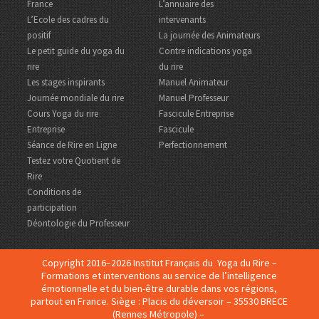
France
L’annuaire des
L’Ecole des cadres du
intervenants
positif
La journée des Animateurs
Le petit guide du yoga du
Contre indications yoga
rire
du rire
Les stages inspirants
Manuel Animateur
Journée mondiale du rire
Manuel Professeur
Cours Yoga du rire
Fascicule Entreprise
Entreprise
Fascicule
Séance de Rire en Ligne
Perfectionnement
Testez votre Quotient de
Rire
Conditions de
participation
Déontologie du Professeur
Copyright 2016–2026 Institut Français du Yoga du Rire –
Formations et interventions au service de l’intelligence
émotionnelle et du bien-être durable dans vos régions,
partout en France. Siège : Placis du déversoir – 35530 BRECE
(Rennes Métropole) –