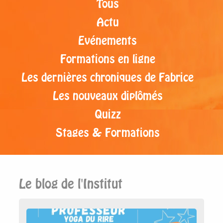
Tous
Actu
Evénements
Formations en ligne
Les dernières chroniques de Fabrice
Les nouveaux diplômés
Quizz
Stages & Formations
Le blog de l'Institut