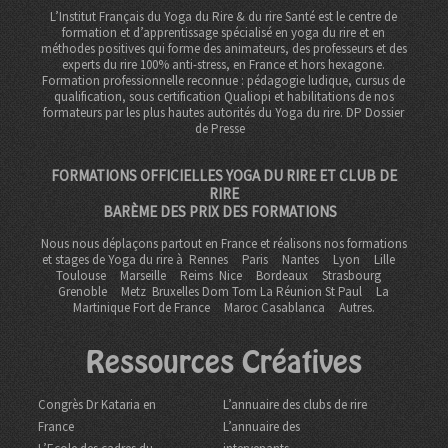
L’Institut Français du Yoga du Rire & du rire Santé est le centre de
formation et d’apprentissage spécialisé en yoga du rire et en
méthodes positives qui forme des animateurs, des professeurs et des
experts du rire 100% anti-stress, en France et hors hexagone.
Formation professionnelle reconnue : pédagogie ludique, cursus de
qualification, sous certification Qualiopi et habilitations de nos
formateurs par les plus hautes autorités du Yoga du rire. DP
Dossier
de Presse
FORMATIONS OFFICIELLES YOGA DU RIRE ET CLUB DE
RIRE
BARÈME DES PRIX DES FORMATIONS
Nous nous déplaçons partout en France et réalisons nos formations
et stages de Yoga du rire à
Rennes
Paris
Nantes
Lyon
Lille
Toulouse
Marseille
Reims
Nice
Bordeaux
Strasbourg
Grenoble
Metz Bruxelles Dom Tom
La Réunion St Paul
La
Martinique Fort de France
Maroc Casablanca
Autres.
Ressources Créatives
Congrès Dr Kataria en
L’annuaire des clubs de rire
France
L’annuaire des