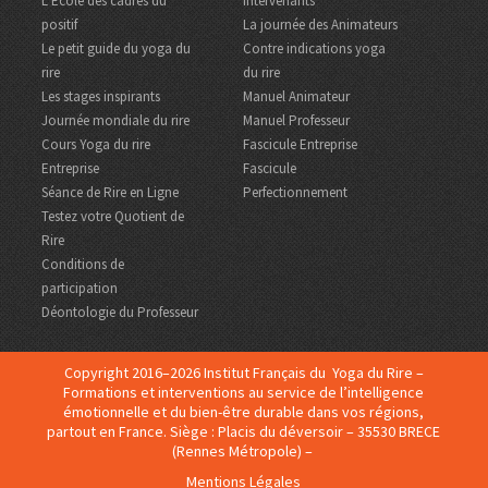
L’Ecole des cadres du
intervenants
positif
La journée des Animateurs
Le petit guide du yoga du
Contre indications yoga
rire
du rire
Les stages inspirants
Manuel Animateur
Journée mondiale du rire
Manuel Professeur
Cours Yoga du rire
Fascicule Entreprise
Entreprise
Fascicule
Séance de Rire en Ligne
Perfectionnement
Testez votre Quotient de
Rire
Conditions de
participation
Déontologie du Professeur
Copyright 2016–2026 Institut Français du Yoga du Rire –
Formations et interventions au service de l’intelligence
émotionnelle et du bien-être durable dans vos régions,
partout en France. Siège : Placis du déversoir – 35530 BRECE
(Rennes Métropole) –
Mentions Légales