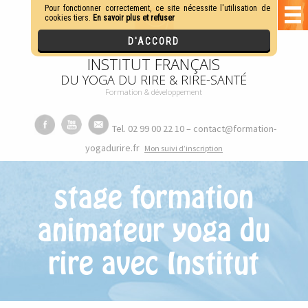
INSTITUT FRANÇAIS
DU YOGA DU RIRE & RIRE-SANTÉ
Formation & développement
Tel. 02 99 00 22 10 – contact@formation-
yogadurire.fr
M
on suivi d’inscription
stage formation
animateur yoga du
rire avec Institut