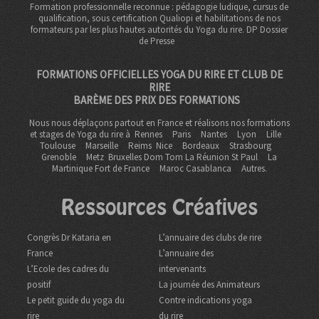
Formation professionnelle reconnue : pédagogie ludique, cursus de
qualification, sous certification Qualiopi et habilitations de nos
formateurs par les plus hautes autorités du Yoga du rire. DP
Dossier
de Presse
FORMATIONS OFFICIELLES YOGA DU RIRE ET CLUB DE
RIRE
BARÈME DES PRIX DES FORMATIONS
Nous nous déplaçons partout en France et réalisons nos formations
et stages de Yoga du rire à
Rennes
Paris
Nantes
Lyon
Lille
Toulouse
Marseille
Reims
Nice
Bordeaux
Strasbourg
Grenoble
Metz Bruxelles Dom Tom
La Réunion St Paul
La
Martinique Fort de France
Maroc Casablanca
Autres.
Ressources Créatives
Congrès Dr Kataria en
L’annuaire des clubs de rire
France
L’annuaire des
L’Ecole des cadres du
intervenants
positif
La journée des Animateurs
Le petit guide du yoga du
Contre indications yoga
rire
du rire