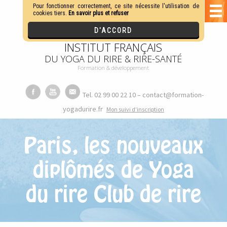
INSTITUT FRANÇAIS
DU YOGA DU RIRE & RIRE-SANTÉ
Formation & développement
Tel. 02 99 00 22 10 – contact@formation-
yogadurire.fr
M
on suivi d’inscription
Paris, les nouveaux
diplômés de Yoga
du rire Club de rire