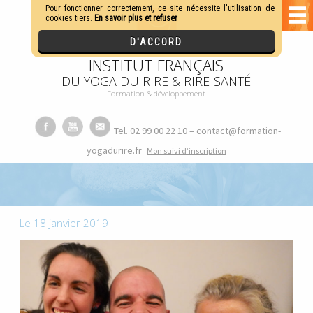
INSTITUT FRANÇAIS
DU YOGA DU RIRE & RIRE-SANTÉ
Formation & développement
Tel. 02 99 00 22 10 – contact@formation-
yogadurire.fr
M
on suivi d’inscription
Le 18 janvier 2019