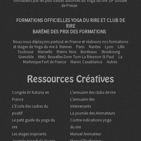
formateurs par les plus hautes autorités du Yoga du rire. DP
Dossier
de Presse
FORMATIONS OFFICIELLES YOGA DU RIRE ET CLUB DE
RIRE
BARÈME DES PRIX DES FORMATIONS
Nous nous déplaçons partout en France et réalisons nos formations
et stages de Yoga du rire à
Rennes
Paris
Nantes
Lyon
Lille
Toulouse
Marseille
Reims
Nice
Bordeaux
Strasbourg
Grenoble
Metz Bruxelles Dom Tom
La Réunion St Paul
La
Martinique Fort de France
Maroc Casablanca
Autres.
Ressources Créatives
Congrès Dr Kataria en
L’annuaire des clubs de rire
France
L’annuaire des
L’Ecole des cadres du
intervenants
positif
La journée des Animateurs
Le petit guide du yoga du
Contre indications yoga
rire
du rire
Les stages inspirants
Manuel Animateur
Journée mondiale du rire
Manuel Professeur