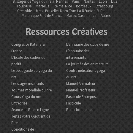
et stages de Yoga du rire à
Rennes
Paris
Nantes
Lyon
Lille
Toulouse
Marseille
Reims
Nice
Bordeaux
Strasbourg
Grenoble
Metz Bruxelles Dom Tom
La Réunion St Paul
La
Martinique Fort de France
Maroc Casablanca
Autres.
Ressources Créatives
Congrès Dr Kataria en
L’annuaire des clubs de rire
France
L’annuaire des
L’Ecole des cadres du
intervenants
positif
La journée des Animateurs
Le petit guide du yoga du
Contre indications yoga
rire
du rire
Les stages inspirants
Manuel Animateur
Journée mondiale du rire
Manuel Professeur
Cours Yoga du rire
Fascicule Entreprise
Entreprise
Fascicule
Séance de Rire en Ligne
Perfectionnement
Testez votre Quotient de
Rire
Conditions de