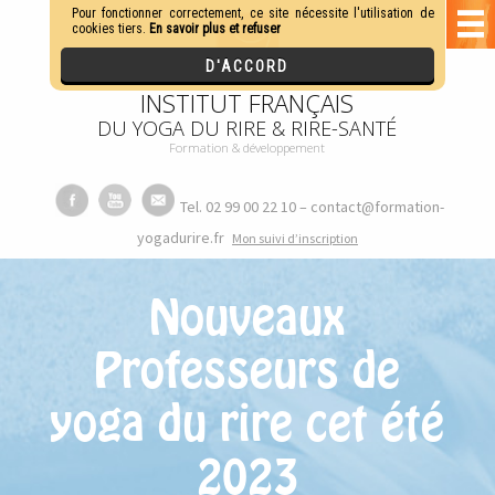
INSTITUT FRANÇAIS
DU YOGA DU RIRE & RIRE-SANTÉ
Formation & développement
Tel. 02 99 00 22 10 – contact@formation-
yogadurire.fr
M
on suivi d’inscription
Nouveaux
Professeurs de
yoga du rire cet été
2023