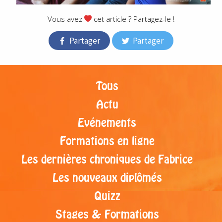
Vous avez
cet article ? Partagez-le !
Partager
Partager
Tous
Actu
Evénements
Formations en ligne
Les dernières chroniques de Fabrice
Les nouveaux diplômés
Quizz
Stages & Formations