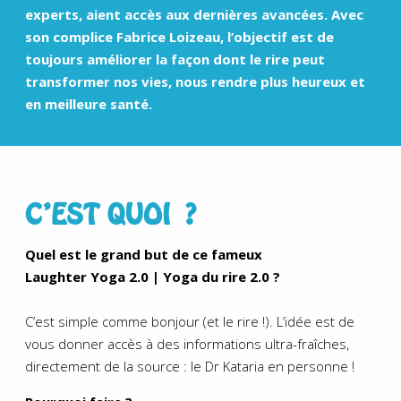
experts, aient accès aux
dernières avancées
. Avec
son complice Fabrice Loizeau, l’objectif est de
toujours améliorer la façon dont le rire peut
transformer nos vies, nous rendre plus heureux et
en meilleure santé.
C’EST QUOI ?
Quel est le grand but de ce fameux
Laughter Yoga 2.0 | Yoga du rire 2.0 ?
C’est simple comme bonjour (et le rire !). L’idée est de
vous donner accès à des informations ultra-fraîches,
directement de la source : le Dr Kataria en personne !