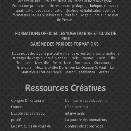
experts du rire 100% anti-stress, en France et hors hexagone.
Formation professionnelle reconnue : pédagogie ludique, cursus de
qualification, sous certification Qualiopi et habilitations de nos
formateurs par les plus hautes autorités du Yoga du rire. DP
Dossier
de Presse
FORMATIONS OFFICIELLES YOGA DU RIRE ET CLUB DE
RIRE
BARÈME DES PRIX DES FORMATIONS
Nous nous déplaçons partout en France et réalisons nos formations
et stages de Yoga du rire à
Rennes
Paris
Nantes
Lyon
Lille
Toulouse
Marseille
Reims
Nice
Bordeaux
Strasbourg
Grenoble
Metz Bruxelles Dom Tom
La Réunion St Paul
La
Martinique Fort de France
Maroc Casablanca
Autres.
Ressources Créatives
Congrès Dr Kataria en
L’annuaire des clubs de rire
France
L’annuaire des
L’Ecole des cadres du
intervenants
positif
La journée des Animateurs
Le petit guide du yoga du
Contre indications yoga