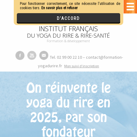
INSTITUT FRANÇAIS
DU YOGA DU RIRE & RIRE-SANTÉ
Formation & développement
Tel. 02 99 00 22 10 – contact@formation-
yogadurire.fr
M
on suivi d’inscription
On réinvente le
yoga du rire en
2025, par son
fondateur