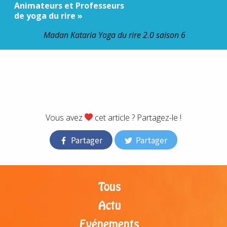
Animateurs et Professeurs
de yoga du rire »
Madan Kataria Yoga du rire 2.0 saison 6
.
.
;
Vous avez
cet article ? Partagez-le !
Partager
Partager
Tous
Actu
Evénements