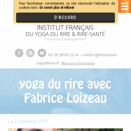
INSTITUT FRANÇAIS
DU YOGA DU RIRE & RIRE-SANTÉ
Formation & développement
Tel. 02 99 00 22 10 – contact@formation-
yogadurire.fr
M
on suivi d’inscription
yoga du rire avec
Fabrice Loizeau
Le 27 octobre 2019