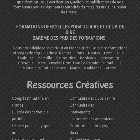
qualification, sous certification Qualiopi et habilitations de nos
formateurs par les plus hautes autorités du Yoga du rire. DP
Dossier
de Presse
FORMATIONS OFFICIELLES YOGA DU RIRE ET CLUB DE
RIRE
BARÈME DES PRIX DES FORMATIONS
Nous nous déplaçons partout en France et réalisons nos formations
et stages de Yoga du rire à
Rennes
Paris
Nantes
Lyon
Lille
Toulouse
Marseille
Reims
Nice
Bordeaux
Strasbourg
Grenoble
Metz Bruxelles Dom Tom
La Réunion St Paul
La
Martinique Fort de France
Maroc Casablanca
Autres.
Ressources Créatives
Congrès Dr Kataria en
L’annuaire des clubs de rire
France
L’annuaire des
L’Ecole des cadres du
intervenants
positif
La journée des Animateurs
Le petit guide du yoga du
Contre indications yoga
rire
du rire
Les stages inspirants
Manuel Animateur