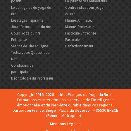
positif
La journée des Animateurs
Le petit guide du yoga du
Contre indications yoga
rire
du rire
Les stages inspirants
Manuel Animateur
Journée mondiale du rire
Manuel Professeur
Cours Yoga du rire
Fascicule Entreprise
Entreprise
Fascicule
Séance de Rire en Ligne
Perfectionnement
Testez votre Quotient de
Rire
Conditions de
participation
Déontologie du Professeur
Copyright 2016–2026 Institut Français du Yoga du Rire –
Formations et interventions au service de l’intelligence
émotionnelle et du bien-être durable dans vos régions,
partout en France. Siège : Placis du déversoir – 35530 BRECE
(Rennes Métropole) –
Mentions Légales