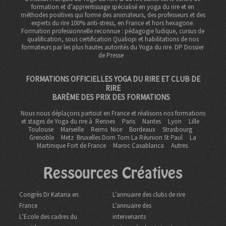
formation et d’apprentissage spécialisé en yoga du rire et en
méthodes positives qui forme des animateurs, des professeurs et des
experts du rire 100% anti-stress, en France et hors hexagone.
Formation professionnelle reconnue : pédagogie ludique, cursus de
qualification, sous certification Qualiopi et habilitations de nos
formateurs par les plus hautes autorités du Yoga du rire. DP
Dossier
de Presse
FORMATIONS OFFICIELLES YOGA DU RIRE ET CLUB DE
RIRE
BARÈME DES PRIX DES FORMATIONS
Nous nous déplaçons partout en France et réalisons nos formations
et stages de Yoga du rire à
Rennes
Paris
Nantes
Lyon
Lille
Toulouse
Marseille
Reims
Nice
Bordeaux
Strasbourg
Grenoble
Metz Bruxelles Dom Tom
La Réunion St Paul
La
Martinique Fort de France
Maroc Casablanca
Autres.
Ressources Créatives
Congrès Dr Kataria en
L’annuaire des clubs de rire
France
L’annuaire des
L’Ecole des cadres du
intervenants