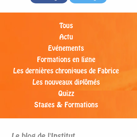
Tous
Actu
Evénements
Formations en ligne
Les dernières chroniques de Fabrice
Les nouveaux diplômés
Quizz
Stages & Formations
Le blog de l'Institut