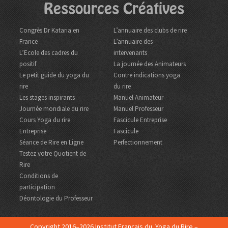
Ressources Créatives
Congrès Dr Kataria en
L’annuaire des clubs de rire
France
L’annuaire des
L’Ecole des cadres du
intervenants
positif
La journée des Animateurs
Le petit guide du yoga du
Contre indications yoga
rire
du rire
Les stages inspirants
Manuel Animateur
Journée mondiale du rire
Manuel Professeur
Cours Yoga du rire
Fascicule Entreprise
Entreprise
Fascicule
Séance de Rire en Ligne
Perfectionnement
Testez votre Quotient de
Rire
Conditions de
participation
Déontologie du Professeur
Copyright 2016–2026 Institut Français du Yoga du Rire –