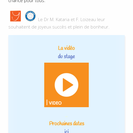
chance pour tous.
Le Dr M. Kataria et F. Loizeau
leur
souhaitent de joyeux succès et plein de bonheur.
La vid
éo
du stage
..
Prochaines dates
ici