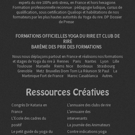
experts du rire 100% anti-stress, en France et hors hexagone.
Formation professionnelle reconnue : pédagogie ludique, cursus de
qualification, sous certification Qualiopi et habilitations de nos
formateurs par les plus hautes autorités du Yoga du rire. DP
Dossier
de Presse
FORMATIONS OFFICIELLES YOGA DU RIRE ET CLUB DE
RIRE
BARÈME DES PRIX DES FORMATIONS
Nous nous déplaçons partout en France et réalisons nos formations
et stages de Yoga du rire à
Rennes
Paris
Nantes
Lyon
Lille
Toulouse
Marseille
Reims
Nice
Bordeaux
Strasbourg
Grenoble
Metz Bruxelles Dom Tom
La Réunion St Paul
La
Martinique Fort de France
Maroc Casablanca
Autres.
Ressources Créatives
Congrès Dr Kataria en
L’annuaire des clubs de rire
France
L’annuaire des
L’Ecole des cadres du
intervenants
positif
La journée des Animateurs
Le petit guide du yoga du
Contre indications yoga