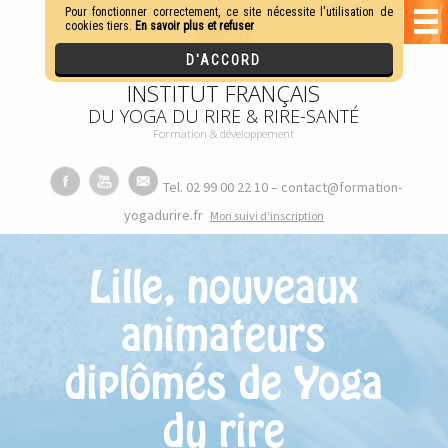
INSTITUT FRANÇAIS
DU YOGA DU RIRE & RIRE-SANTÉ
Formation & développement
Tel. 02 99 00 22 10 – contact@formation-
yogadurire.fr
M
on suivi d’inscription
Lille, nouveaux
animateurs
diplômés de Yoga
du rire