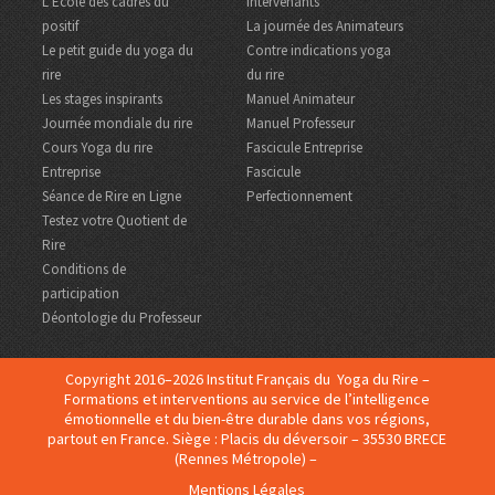
L’Ecole des cadres du
intervenants
positif
La journée des Animateurs
Le petit guide du yoga du
Contre indications yoga
rire
du rire
Les stages inspirants
Manuel Animateur
Journée mondiale du rire
Manuel Professeur
Cours Yoga du rire
Fascicule Entreprise
Entreprise
Fascicule
Séance de Rire en Ligne
Perfectionnement
Testez votre Quotient de
Rire
Conditions de
participation
Déontologie du Professeur
Copyright 2016–2026 Institut Français du Yoga du Rire –
Formations et interventions au service de l’intelligence
émotionnelle et du bien-être durable dans vos régions,
partout en France. Siège : Placis du déversoir – 35530 BRECE
(Rennes Métropole) –
Mentions Légales