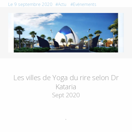
Le 9 septembre 2020
Actu
Evénements
Les villes de Yoga du rire selon Dr
Kataria
Sept 2020
.