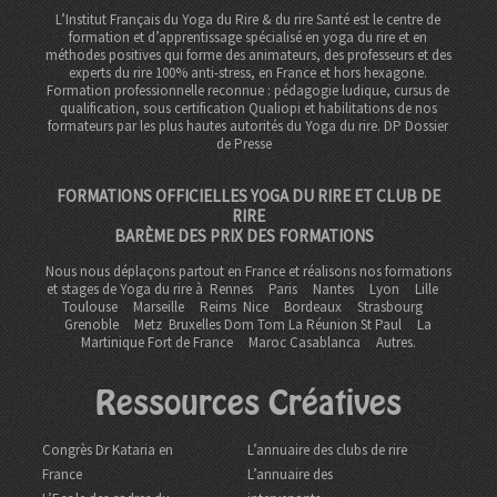
L’Institut Français du Yoga du Rire & du rire Santé est le centre de
formation et d’apprentissage spécialisé en yoga du rire et en
méthodes positives qui forme des animateurs, des professeurs et des
experts du rire 100% anti-stress, en France et hors hexagone.
Formation professionnelle reconnue : pédagogie ludique, cursus de
qualification, sous certification Qualiopi et habilitations de nos
formateurs par les plus hautes autorités du Yoga du rire. DP
Dossier
de Presse
FORMATIONS OFFICIELLES YOGA DU RIRE ET CLUB DE
RIRE
BARÈME DES PRIX DES FORMATIONS
Nous nous déplaçons partout en France et réalisons nos formations
et stages de Yoga du rire à
Rennes
Paris
Nantes
Lyon
Lille
Toulouse
Marseille
Reims
Nice
Bordeaux
Strasbourg
Grenoble
Metz Bruxelles Dom Tom
La Réunion St Paul
La
Martinique Fort de France
Maroc Casablanca
Autres.
Ressources Créatives
Congrès Dr Kataria en
L’annuaire des clubs de rire
France
L’annuaire des