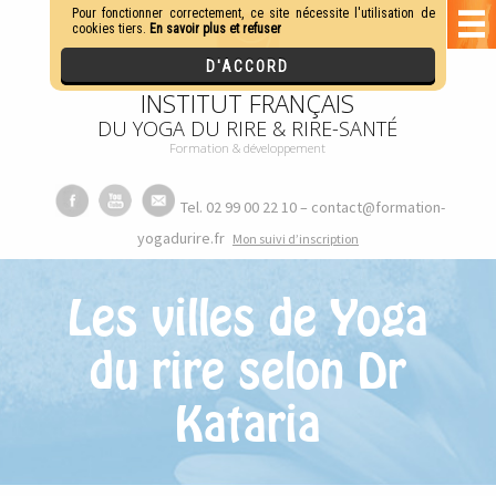
INSTITUT FRANÇAIS
DU YOGA DU RIRE & RIRE-SANTÉ
Formation & développement
Tel. 02 99 00 22 10 – contact@formation-
yogadurire.fr
M
on suivi d’inscription
Les villes de Yoga
du rire selon Dr
Kataria