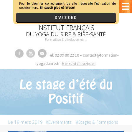
INSTITUT FRANÇAIS
DU YOGA DU RIRE & RIRE-SANTÉ
Formation & développement
Tel. 02 99 00 22 10 – contact@formation-
yogadurire.fr
M
on suivi d’inscription
Le stage d’été du
Positif
Le 19 mars 2019
Evénements
Stages & Formations