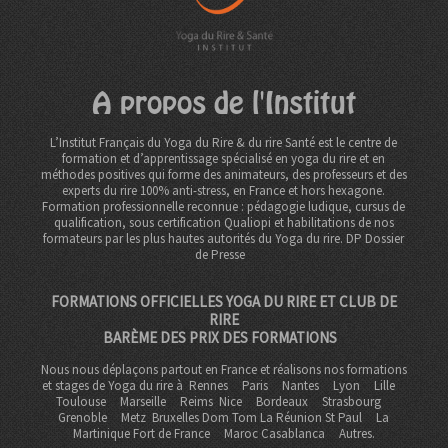
A propos de l'Institut
L’Institut Français du Yoga du Rire & du rire Santé est le centre de
formation et d’apprentissage spécialisé en yoga du rire et en
méthodes positives qui forme des animateurs, des professeurs et des
experts du rire 100% anti-stress, en France et hors hexagone.
Formation professionnelle reconnue : pédagogie ludique, cursus de
qualification, sous certification Qualiopi et habilitations de nos
formateurs par les plus hautes autorités du Yoga du rire. DP
Dossier
de Presse
FORMATIONS OFFICIELLES YOGA DU RIRE ET CLUB DE
RIRE
BARÈME DES PRIX DES FORMATIONS
Nous nous déplaçons partout en France et réalisons nos formations
et stages de Yoga du rire à
Rennes
Paris
Nantes
Lyon
Lille
Toulouse
Marseille
Reims
Nice
Bordeaux
Strasbourg
Grenoble
Metz Bruxelles Dom Tom
La Réunion St Paul
La
Martinique Fort de France
Maroc Casablanca
Autres.