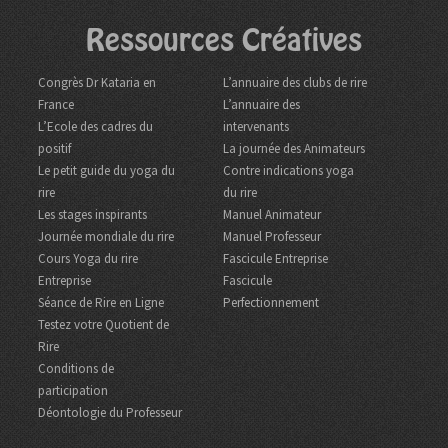
Ressources Créatives
Congrès Dr Kataria en
L’annuaire des clubs de rire
France
L’annuaire des
L’Ecole des cadres du
intervenants
positif
La journée des Animateurs
Le petit guide du yoga du
Contre indications yoga
rire
du rire
Les stages inspirants
Manuel Animateur
Journée mondiale du rire
Manuel Professeur
Cours Yoga du rire
Fascicule Entreprise
Entreprise
Fascicule
Séance de Rire en Ligne
Perfectionnement
Testez votre Quotient de
Rire
Conditions de
participation
Déontologie du Professeur