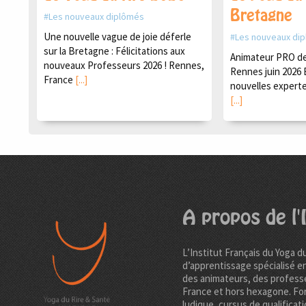
Bretagne
Les nouveaux diplômés
Une nouvelle vague de joie déferle
Les nouveaux di
sur la Bretagne : Félicitations aux
Animateur PRO de 
nouveaux Professeurs 2026 ! Rennes,
Rennes juin 2026 
France
[...]
nouvelles experte
[...]
A propos de l'I
L’Institut Français du Yoga d
d’apprentissage spécialisé e
des animateurs, des professe
France et hors hexagone. Fo
ludique, cursus de qualificati