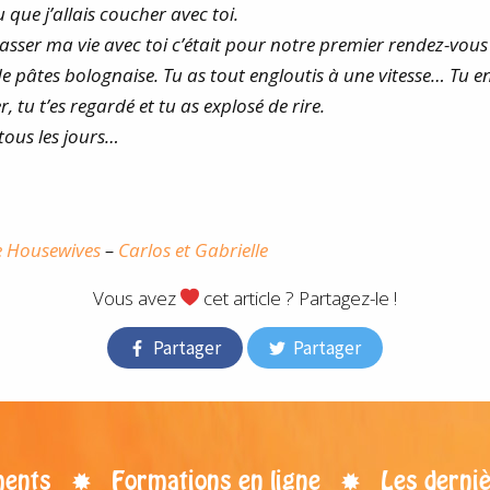
u que j’allais coucher avec toi.
s passer ma vie avec toi c’était pour notre premier rendez-vou
âtes bolognaise. Tu as tout engloutis à une vitesse… Tu en
, tu t’es regardé et tu as explosé de rire.
 tous les jours…
e Housewives
–
Carlos et Gabrielle
Vous avez
cet article ? Partagez-le !
Partager
Partager
ents
Formations en ligne
Les derniè