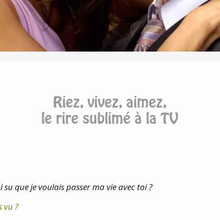
Riez, vivez, aimez,
le rire sublimé à la TV
’ai su que je voulais passer ma vie avec toi ?
s vu ?