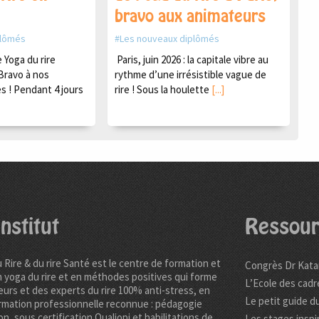
bravo aux animateurs
plômés
Les nouveaux diplômés
Yoga du rire
Paris, juin 2026 : la capitale vibre au
Bravo à nos
rythme d’une irrésistible vague de
s ! Pendant 4 jours
rire ! Sous la houlette
[...]
nstitut
Ressour
u Rire & du rire Santé est le centre de formation et
Congrès Dr Kata
n yoga du rire et en méthodes positives qui forme
L’Ecole des cadr
urs et des experts du rire 100% anti-stress, en
Le petit guide du
rmation professionnelle reconnue : pédagogie
on, sous certification Qualiopi et habilitations de
Les stages inspi