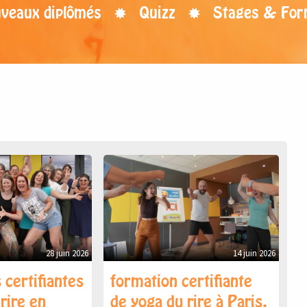
uveaux diplômés
Quizz
Stages & For
28 juin 2026
14 juin 2026
 certifiantes
formation certifiante
rire en
de yoga du rire à Paris,