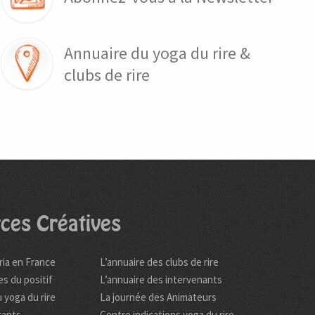
Annuaire du yoga du rire &
clubs de rire
ces Créatives
ria en France
L’annuaire des clubs de rire
es du positif
L’annuaire des intervenants
 yoga du rire
La journée des Animateurs
rants
Contre indications yoga du rire