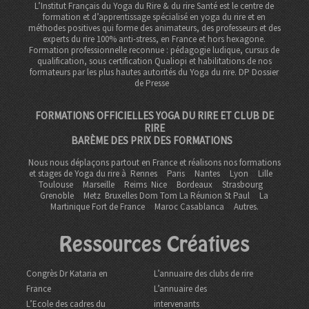
L’Institut Français du Yoga du Rire & du rire Santé est le centre de
formation et d’apprentissage spécialisé en yoga du rire et en
méthodes positives qui forme des animateurs, des professeurs et des
experts du rire 100% anti-stress, en France et hors hexagone.
Formation professionnelle reconnue : pédagogie ludique, cursus de
qualification, sous certification Qualiopi et habilitations de nos
formateurs par les plus hautes autorités du Yoga du rire. DP
Dossier
de Presse
FORMATIONS OFFICIELLES YOGA DU RIRE ET CLUB DE
RIRE
BARÈME DES PRIX DES FORMATIONS
Nous nous déplaçons partout en France et réalisons nos formations
et stages de Yoga du rire à
Rennes
Paris
Nantes
Lyon
Lille
Toulouse
Marseille
Reims
Nice
Bordeaux
Strasbourg
Grenoble
Metz Bruxelles Dom Tom
La Réunion St Paul
La
Martinique Fort de France
Maroc Casablanca
Autres.
Ressources Créatives
Congrès Dr Kataria en
L’annuaire des clubs de rire
France
L’annuaire des
L’Ecole des cadres du
intervenants