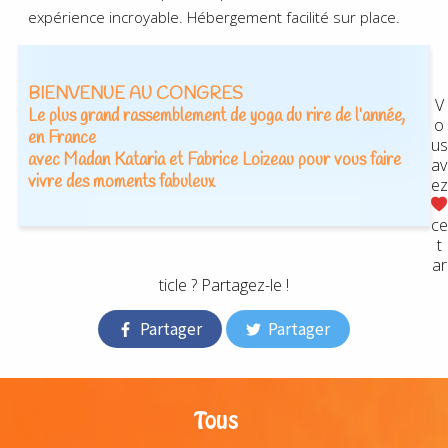
expérience incroyable. Hébergement facilité sur place.
BIENVENUE AU CONGRES
V
Le plus grand rassemblement de yoga du rire de l’année,
o
en France
us
avec Madan Kataria et Fabrice Loizeau pour vous faire
av
vivre des moments fabuleux
ez
ce
t
ar
ticle ? Partagez-le !
Partager
Partager
Tous