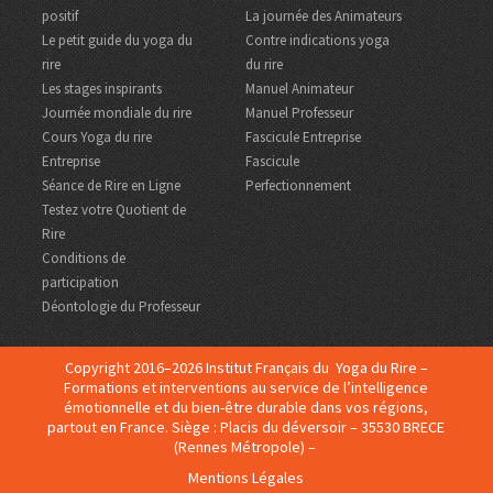
positif
La journée des Animateurs
Le petit guide du yoga du
Contre indications yoga
rire
du rire
Les stages inspirants
Manuel Animateur
Journée mondiale du rire
Manuel Professeur
Cours Yoga du rire
Fascicule Entreprise
Entreprise
Fascicule
Séance de Rire en Ligne
Perfectionnement
Testez votre Quotient de
Rire
Conditions de
participation
Déontologie du Professeur
Copyright 2016–2026 Institut Français du Yoga du Rire –
Formations et interventions au service de l’intelligence
émotionnelle et du bien-être durable dans vos régions,
partout en France. Siège : Placis du déversoir – 35530 BRECE
(Rennes Métropole) –
Mentions Légales