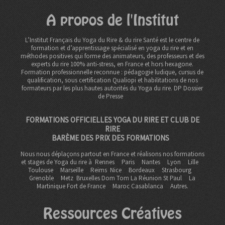
A propos de l'Institut
L’Institut Français du Yoga du Rire & du rire Santé est le centre de
formation et d’apprentissage spécialisé en yoga du rire et en
méthodes positives qui forme des animateurs, des professeurs et des
experts du rire 100% anti-stress, en France et hors hexagone.
Formation professionnelle reconnue : pédagogie ludique, cursus de
qualification, sous certification Qualiopi et habilitations de nos
formateurs par les plus hautes autorités du Yoga du rire. DP
Dossier
de Presse
FORMATIONS OFFICIELLES YOGA DU RIRE ET CLUB DE
RIRE
BARÈME DES PRIX DES FORMATIONS
Nous nous déplaçons partout en France et réalisons nos formations
et stages de Yoga du rire à
Rennes
Paris
Nantes
Lyon
Lille
Toulouse
Marseille
Reims
Nice
Bordeaux
Strasbourg
Grenoble
Metz Bruxelles Dom Tom
La Réunion St Paul
La
Martinique Fort de France
Maroc Casablanca
Autres.
Ressources Créatives