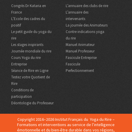
Congrès Dr Kataria en
L’annuaire des clubs de rire
France
L’annuaire des
L’Ecole des cadres du
intervenants
positif
La journée des Animateurs
Le petit guide du yoga du
Contre indications yoga
rire
du rire
Les stages inspirants
Manuel Animateur
Journée mondiale du rire
Manuel Professeur
Cours Yoga du rire
Fascicule Entreprise
Entreprise
Fascicule
Séance de Rire en Ligne
Perfectionnement
Testez votre Quotient de
Rire
Conditions de
participation
Déontologie du Professeur
Copyright 2016–2026 Institut Français du Yoga du Rire –
Formations et interventions au service de l’intelligence
émotionnelle et du bien-être durable dans vos régions,