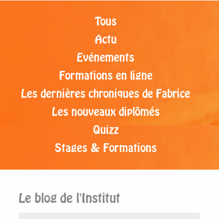
Tous
Actu
Evénements
Formations en ligne
Les dernières chroniques de Fabrice
Les nouveaux diplômés
Quizz
Stages & Formations
Le blog de l'Institut