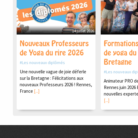
14 juillet 2026
Nouveaux Professeurs
Formations
de Yoga du rire 2026
de yoga du 
Bretagne
Les nouveaux diplômés
Une nouvelle vague de joie déferle
Les nouveaux di
sur la Bretagne : Félicitations aux
Animateur PRO de 
nouveaux Professeurs 2026 ! Rennes,
Rennes juin 2026 
France
[...]
nouvelles experte
[...]