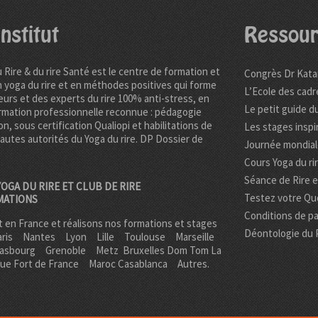
nstitut
Ressour
u Rire & du rire Santé est le centre de formation et
Congrès Dr Kata
n yoga du rire et en méthodes positives qui forme
L’Ecole des cadr
urs et des experts du rire 100% anti-stress, en
Le petit guide du
rmation professionnelle reconnue : pédagogie
on, sous certification Qualiopi et habilitations de
Les stages inspi
hautes autorités du Yoga du rire. DP
Dossier de
Journée mondiale
Cours Yoga du ri
Séance de Rire 
OGA DU RIRE ET CLUB DE RIRE
Testez votre Quo
MATIONS
Conditions de pa
 en France et réalisons nos formations et stages
Déontologie du 
ris
Nantes
Lyon
Lille
Toulouse
Marseille
rasbourg
Grenoble
Metz Bruxelles Dom Tom
La
que Fort de France
Maroc Casablanca
Autres.