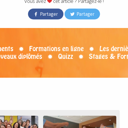
Vous avez
cet article ? Partagez-le !
Partager
Partager
ents
Formations en ligne
Les derniè
uveaux diplômés
Quizz
Stages & For