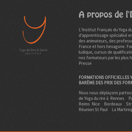
A propos de l'I
L’Institut Français du Yoga d
d’apprentissage spécialisé e
des animateurs, des professe
France et hors hexagone. Fo
ludique, cursus de qualificati
nos formateurs par les plus 
Presse
FORMATIONS OFFICIELLES Y
BARÈME DES PRIX DES FOR
Nous nous déplaçons partout
de Yoga du rire à
Rennes
Pa
Reims
Nice
Bordeaux
St
Réunion St Paul
La Martini