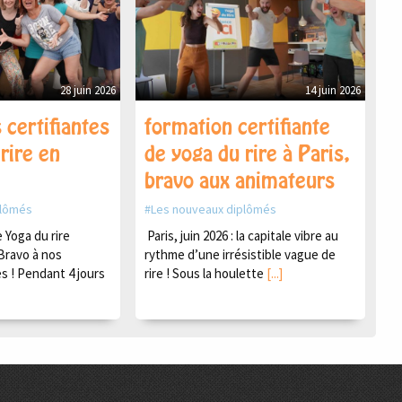
28 juin 2026
14 juin 2026
 certifiantes
formation certifiante
rire en
de yoga du rire à Paris,
bravo aux animateurs
plômés
Les nouveaux diplômés
Yoga du rire
Paris, juin 2026 : la capitale vibre au
Bravo à nos
rythme d’une irrésistible vague de
s ! Pendant 4 jours
rire ! Sous la houlette
[...]