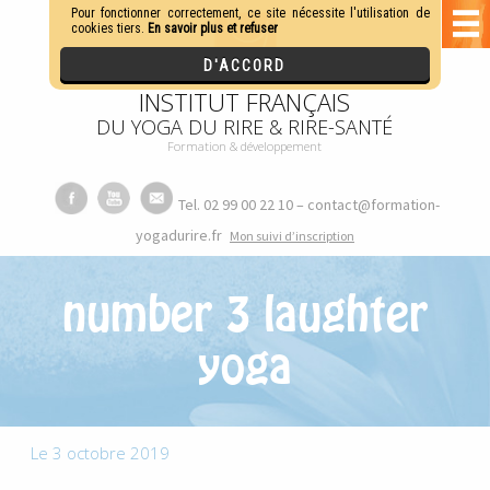
INSTITUT FRANÇAIS
DU YOGA DU RIRE & RIRE-SANTÉ
Formation & développement
Tel. 02 99 00 22 10 – contact@formation-
yogadurire.fr
M
on suivi d’inscription
number 3 laughter
yoga
Le 3 octobre 2019