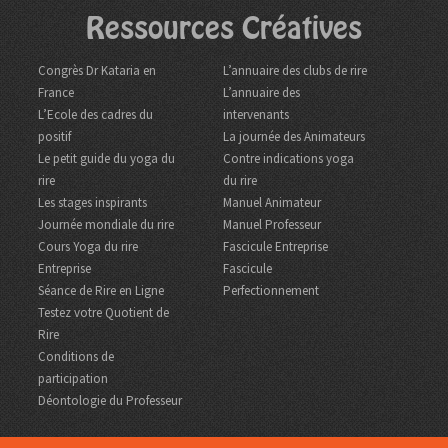
Ressources Créatives
Congrès Dr Kataria en
L’annuaire des clubs de rire
France
L’annuaire des
L’Ecole des cadres du
intervenants
positif
La journée des Animateurs
Le petit guide du yoga du
Contre indications yoga
rire
du rire
Les stages inspirants
Manuel Animateur
Journée mondiale du rire
Manuel Professeur
Cours Yoga du rire
Fascicule Entreprise
Entreprise
Fascicule
Séance de Rire en Ligne
Perfectionnement
Testez votre Quotient de
Rire
Conditions de
participation
Déontologie du Professeur