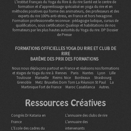
L’Institut Français du Yoga du Rire & du rire Santé est le centre de
formation et d’apprentissage spécialisé en yoga du rire et en
méthodes positives qui forme des animateurs, des professeurs et des
experts du rire 100% anti-stress, en France et hors hexagone.
Formation professionnelle reconnue : pédagogie ludique, cursus de
qualification, sous certification Qualiopi et habilitations de nos
formateurs par les plus hautes autorités du Yoga du rire. DP
Dossier
de Presse
FORMATIONS OFFICIELLES YOGA DU RIRE ET CLUB DE
RIRE
BARÈME DES PRIX DES FORMATIONS
Nous nous déplaçons partout en France et réalisons nos formations
et stages de Yoga du rire à
Rennes
Paris
Nantes
Lyon
Lille
Toulouse
Marseille
Reims
Nice
Bordeaux
Strasbourg
Grenoble
Metz Bruxelles Dom Tom
La Réunion St Paul
La
Martinique Fort de France
Maroc Casablanca
Autres.
Ressources Créatives
Congrès Dr Kataria en
L’annuaire des clubs de rire
France
L’annuaire des
L’Ecole des cadres du
intervenants