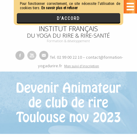
INSTITUT FRANÇAIS
DU YOGA DU RIRE & RIRE-SANTÉ
Formation & développement
Tel. 02 99 00 22 10 – contact@formation-
yogadurire.fr
M
on suivi d’inscription
Devenir Animateur
de club de rire
Toulouse nov 2023