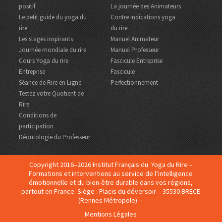
positif
La journée des Animateurs
Le petit guide du yoga du
Contre indications yoga
rire
du rire
Les stages inspirants
Manuel Animateur
Journée mondiale du rire
Manuel Professeur
Cours Yoga du rire
Fascicule Entreprise
Entreprise
Fascicule
Séance de Rire en Ligne
Perfectionnement
Testez votre Quotient de
Rire
Conditions de
participation
Déontologie du Professeur
Copyright 2016–2026 Institut Français du Yoga du Rire –
Formations et interventions au service de l’intelligence
émotionnelle et du bien-être durable dans vos régions,
partout en France. Siège : Placis du déversoir – 35530 BRECE
(Rennes Métropole) –
Mentions Légales