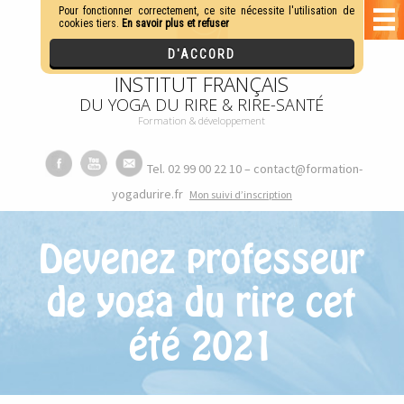
INSTITUT FRANÇAIS
DU YOGA DU RIRE & RIRE-SANTÉ
Formation & développement
Tel. 02 99 00 22 10 – contact@formation-
yogadurire.fr
M
on suivi d’inscription
Devenez professeur
de yoga du rire cet
été 2021