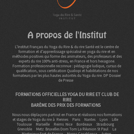
A propos de l'Institut
L’Institut Français du Yoga du Rire & du rire Santé est le centre de
formation et d’apprentissage spécialisé en yoga du rire et en
méthodes positives qui forme des animateurs, des professeurs et des
experts du rire 100% anti-stress, en France et hors hexagone.
Formation professionnelle reconnue : pédagogie ludique, cursus de
qualification, sous certification Qualiopi et habilitations de nos
formateurs par les plus hautes autorités du Yoga du rire. DP
Dossier
de Presse
FORMATIONS OFFICIELLES YOGA DU RIRE ET CLUB DE
RIRE
BARÈME DES PRIX DES FORMATIONS
Nous nous déplaçons partout en France et réalisons nos formations
et stages de Yoga du rire à
Rennes
Paris
Nantes
Lyon
Lille
Toulouse
Marseille
Reims
Nice
Bordeaux
Strasbourg
Grenoble
Metz Bruxelles Dom Tom
La Réunion St Paul
La
Martinique Fort de France
Maroc Casablanca
Autres.