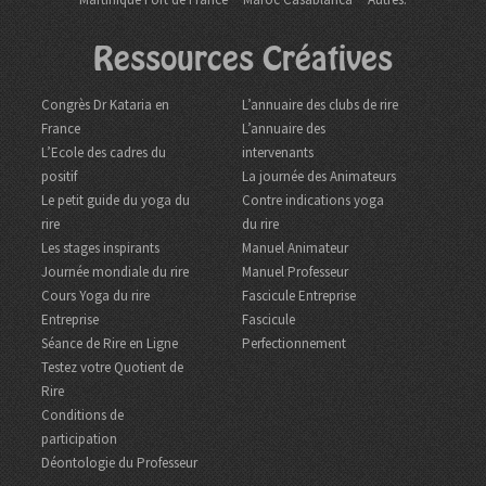
Ressources Créatives
Congrès Dr Kataria en
L’annuaire des clubs de rire
France
L’annuaire des
L’Ecole des cadres du
intervenants
positif
La journée des Animateurs
Le petit guide du yoga du
Contre indications yoga
rire
du rire
Les stages inspirants
Manuel Animateur
Journée mondiale du rire
Manuel Professeur
Cours Yoga du rire
Fascicule Entreprise
Entreprise
Fascicule
Séance de Rire en Ligne
Perfectionnement
Testez votre Quotient de
Rire
Conditions de
participation
Déontologie du Professeur