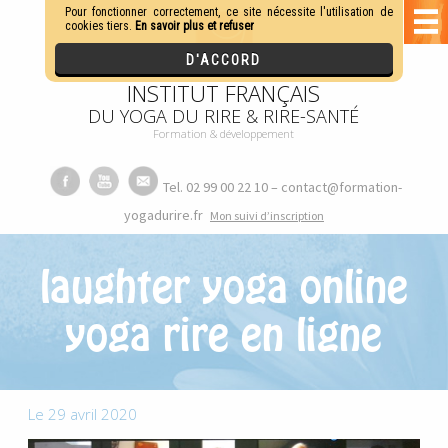
INSTITUT FRANÇAIS
DU YOGA DU RIRE & RIRE-SANTÉ
Formation & développement
Tel. 02 99 00 22 10 – contact@formation-
yogadurire.fr
M
on suivi d’inscription
laughter yoga online
yoga rire en ligne
Le 29 avril 2020