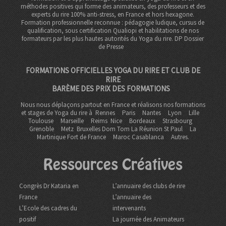
méthodes positives qui forme des animateurs, des professeurs et des
experts du rire 100% anti-stress, en France et hors hexagone.
Formation professionnelle reconnue : pédagogie ludique, cursus de
qualification, sous certification Qualiopi et habilitations de nos
formateurs par les plus hautes autorités du Yoga du rire. DP
Dossier
de Presse
FORMATIONS OFFICIELLES YOGA DU RIRE ET CLUB DE
RIRE
BARÈME DES PRIX DES FORMATIONS
Nous nous déplaçons partout en France et réalisons nos formations
et stages de Yoga du rire à
Rennes
Paris
Nantes
Lyon
Lille
Toulouse
Marseille
Reims
Nice
Bordeaux
Strasbourg
Grenoble
Metz Bruxelles Dom Tom
La Réunion St Paul
La
Martinique Fort de France
Maroc Casablanca
Autres.
Ressources Créatives
Congrès Dr Kataria en
L’annuaire des clubs de rire
France
L’annuaire des
L’Ecole des cadres du
intervenants
positif
La journée des Animateurs