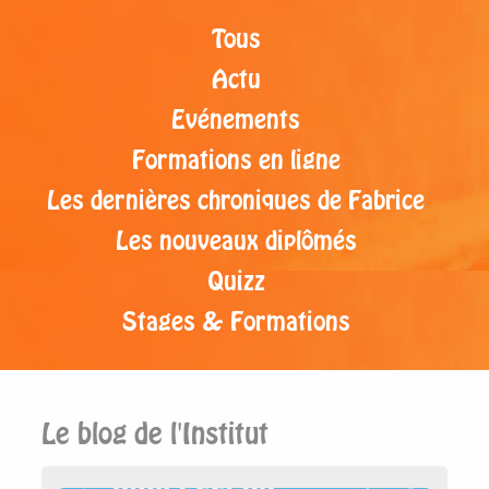
Tous
Actu
Evénements
Formations en ligne
Les dernières chroniques de Fabrice
Les nouveaux diplômés
Quizz
Stages & Formations
Le blog de l'Institut