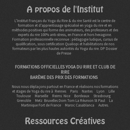
A propos de l'Institut
L’Institut Français du Yoga du Rire & du rire Santé est le centre de
formation et d’apprentissage spécialisé en yoga du rire et en
méthodes positives qui forme des animateurs, des professeurs et des
experts du rire 100% anti-stress, en France et hors hexagone.
Formation professionnelle reconnue : pédagogie ludique, cursus de
qualification, sous certification Qualiopi et habilitations de nos
formateurs par les plus hautes autorités du Yoga du rire. DP
Dossier
de Presse
FORMATIONS OFFICIELLES YOGA DU RIRE ET CLUB DE
RIRE
BARÈME DES PRIX DES FORMATIONS
Nous nous déplaçons partout en France et réalisons nos formations
et stages de Yoga du rire à
Rennes
Paris
Nantes
Lyon
Lille
Toulouse
Marseille
Reims
Nice
Bordeaux
Strasbourg
Grenoble
Metz Bruxelles Dom Tom
La Réunion St Paul
La
Martinique Fort de France
Maroc Casablanca
Autres.
Ressources Créatives