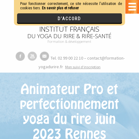
INSTITUT FRANÇAIS
DU YOGA DU RIRE & RIRE-SANTÉ
Formation & développement
Tel. 02 99 00 22 10 – contact@formation-
yogadurire.fr
M
on suivi d’inscription
Animateur Pro et
perfectionnement
yoga du rire juin
2023 Rennes