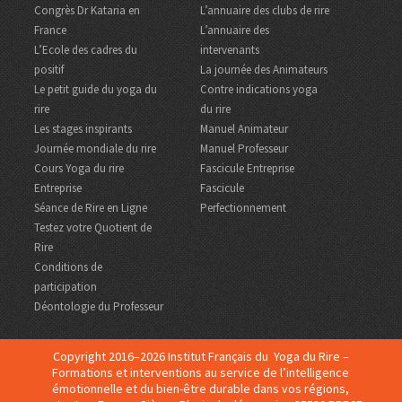
Congrès Dr Kataria en
L’annuaire des clubs de rire
France
L’annuaire des
L’Ecole des cadres du
intervenants
positif
La journée des Animateurs
Le petit guide du yoga du
Contre indications yoga
rire
du rire
Les stages inspirants
Manuel Animateur
Journée mondiale du rire
Manuel Professeur
Cours Yoga du rire
Fascicule Entreprise
Entreprise
Fascicule
Séance de Rire en Ligne
Perfectionnement
Testez votre Quotient de
Rire
Conditions de
participation
Déontologie du Professeur
Copyright 2016–2026 Institut Français du Yoga du Rire –
Formations et interventions au service de l’intelligence
émotionnelle et du bien-être durable dans vos régions,