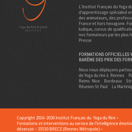
L’Institut Français du Yoga d
d’apprentissage spécialisé e
des animateurs, des professe
France et hors hexagone. Fo
ludique, cursus de qualificati
nos formateurs par les plus 
Presse
FORMATIONS OFFICIELLES Y
BARÈME DES PRIX DES FOR
Nous nous déplaçons partout
de Yoga du rire à
Rennes
Pa
Reims
Nice
Bordeaux
St
Réunion St Paul
La Martini
Copyright 2016–2026 Institut Français du Yoga du Rire –
Formations et interventions au service de l’intelligence émotio
déversoir – 35530 BRECE (Rennes Métropole) –