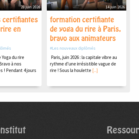
28 juin 2026
14 juin 2026
 certifiantes
formation certifiante
rire en
de yoga du rire à Paris,
bravo aux animateurs
plômés
Les nouveaux diplômés
Yoga du rire
Paris, juin 2026 : la capitale vibre au
Bravo à nos
rythme d’une irrésistible vague de
s ! Pendant 4 jours
rire ! Sous la houlette
[...]
nstitut
Ressour