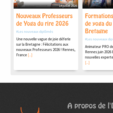
14 juillet 2026
Nouveaux Professeurs
Formations
de Yoga du rire 2026
de yoga du 
Bretagne
Les nouveaux diplômés
Une nouvelle vague de joie déferle
Les nouveaux di
sur la Bretagne : Félicitations aux
Animateur PRO de 
nouveaux Professeurs 2026 ! Rennes,
Rennes juin 2026 
France
[...]
nouvelles experte
[...]
A propos de l'I