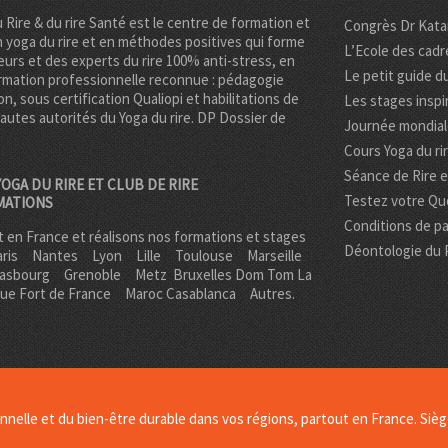
u Rire & du rire Santé est le centre de formation et
Congrès Dr Kata
n yoga du rire et en méthodes positives qui forme
L’Ecole des cadr
urs et des experts du rire 100% anti-stress, en
Le petit guide du
rmation professionnelle reconnue : pédagogie
on, sous certification Qualiopi et habilitations de
Les stages inspi
hautes autorités du Yoga du rire. DP
Dossier de
Journée mondiale
Cours Yoga du ri
Séance de Rire 
OGA DU RIRE ET CLUB DE RIRE
Testez votre Quo
MATIONS
Conditions de pa
 en France et réalisons nos formations et stages
Déontologie du 
ris
Nantes
Lyon
Lille
Toulouse
Marseille
rasbourg
Grenoble
Metz Bruxelles Dom Tom
La
que Fort de France
Maroc Casablanca
Autres.
nnelle et du bien-être durable dans vos régions, partout en France. Siège