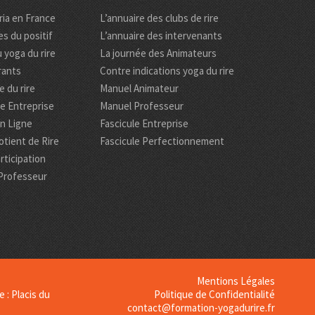
ria en France
L’annuaire des clubs de rire
es du positif
L’annuaire des intervenants
 yoga du rire
La journée des Animateurs
rants
Contre indications yoga du rire
 du rire
Manuel Animateur
re Entreprise
Manuel Professeur
en Ligne
Fascicule Entreprise
tient de Rire
Fascicule Perfectionnement
rticipation
Professeur
Mentions Légales
 : Placis du
Politique de Confidentialité
contact@formation-yogadurire.fr