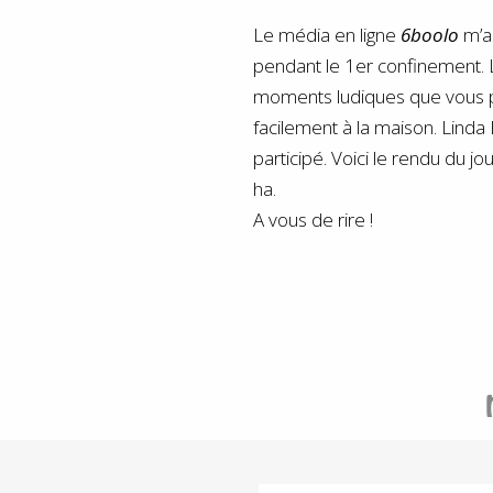
Le média en ligne
6boolo
m’a
pendant le 1er confinement. L
moments
ludiques que vous 
facilement à la maison. Linda 
participé. Voici le rendu du jo
ha.
A vous de rire !