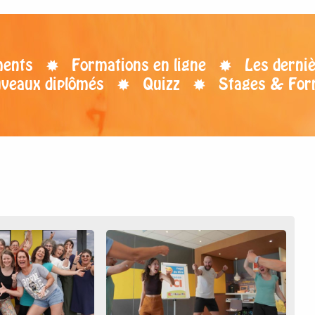
ents
Formations en ligne
Les derniè
uveaux diplômés
Quizz
Stages & For