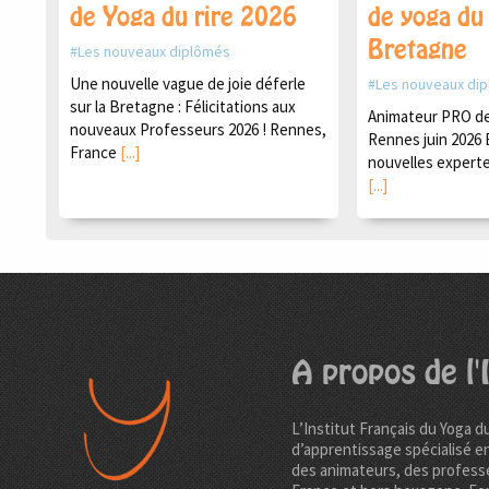
de Yoga du rire 2026
de yoga du 
Bretagne
Les nouveaux diplômés
Une nouvelle vague de joie déferle
Les nouveaux di
sur la Bretagne : Félicitations aux
Animateur PRO de 
nouveaux Professeurs 2026 ! Rennes,
Rennes juin 2026 
France
[...]
nouvelles experte
[...]
A propos de l'I
L’Institut Français du Yoga d
d’apprentissage spécialisé e
des animateurs, des professe