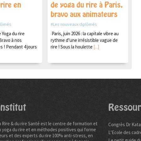
rire en
de yoga du rire à Paris,
bravo aux animateurs
plômés
Les nouveaux diplômés
Yoga du rire
Paris, juin 2026 : la capitale vibre au
Bravo à nos
rythme d’une irrésistible vague de
s ! Pendant 4 jours
rire ! Sous la houlette
[...]
nstitut
Ressour
u Rire & du rire Santé est le centre de formation et
Congrès Dr Kata
n yoga du rire et en méthodes positives qui forme
L’Ecole des cadr
urs et des experts du rire 100% anti-stress, en
Le petit guide du