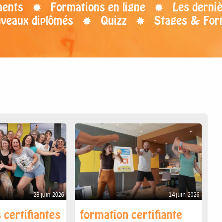
ents
Formations en ligne
Les derniè
uveaux diplômés
Quizz
Stages & For
28 juin 2026
14 juin 2026
 certifiantes
formation certifiante