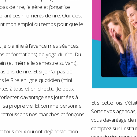
pas de rire, je gère et j’organise
liant ces moments de rire. Oui, c’est
ement mon emploi du temps pour que le
, je planifie à l’avance mes séances,
ns et formations) de yoga du rire. Du
ain (et même le semestre suivant),
ions de rire. Et si je n’ai pas de
 le Rire en ligne quotidien (mini
tes à tous et en direct)… Je peux
d’orienter davantage ses journées à
Et si cette fois, c’étai
nsi sa propre vie! Et comme personne
Sortez vos agendas, 
e, retroussons nos manches et fonçons
vous davantage de 
comptez sur l’Institu
t tous ceux qui ont déjà testé mon
yoga du rire pour v