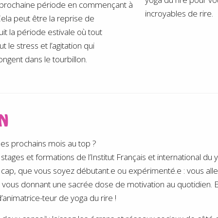
 la prochaine période en commençant à
incroyables de rire.
ela peut être la reprise de
 la période estivale où tout
t le stress et l’agitation qui
ngent dans le tourbillon.
N
 les prochains mois au top ?
ges et formations de l’Institut Français et international du yog
r un cap, que vous soyez débutant.e ou expérimenté.e : vous 
en vous donnant une sacrée dose de motivation au quotidien. E
animatrice-teur de yoga du rire !