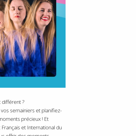
t différent ?
vos semainiers et planifiez-
moments précieux ! Et
t Français et International du
ous offrir des moments