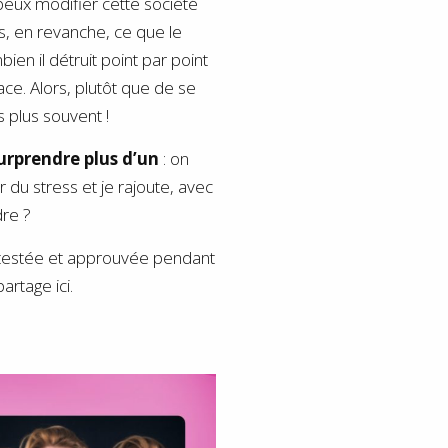
e peux modifier cette société
is, en revanche, ce que le
ien il détruit point par point
ace. Alors, plutôt que de se
s plus souvent !
surprendre plus d’un
: on
 du stress et je rajoute, avec
dre ?
i testée et approuvée pendant
artage ici.