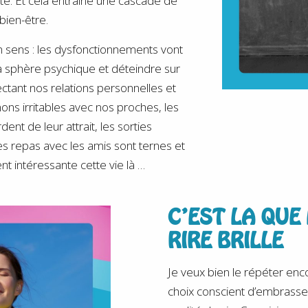
te. Et cela entraîne une cascade de
ien-être.
 sens : les dysfonctionnements vont
a sphère psychique et déteindre sur
ectant nos relations personnelles et
ns irritables avec nos proches, les
ent de leur attrait, les sorties
es repas avec les amis sont ternes et
t intéressante cette vie là …
C’EST LA QUE
RIRE BRILLE
Je veux bien le répéter enco
choix conscient d’embrasser 