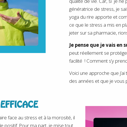
qualité de vie. Car, si je n
génératrice de stress, je sa
yoga du rire apporte et comb
ce que le stress a mis en pl
jeter sur sa pharmacie, rion
Je pense que
je vais en 
peut réellement se protéger
facilité ! Comment s’y pren
Voici une approche que j’a
des années et que je vous p
EFFICACE
ire face au stress et à la morosité, il
e positif. Pour ma part, je mise tout