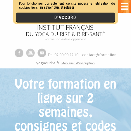
INSTITUT FRANÇAIS
DU YOGA DU RIRE & RIRE-SANTÉ
Formation & développement
Tel. 02 99 00 22 10 – contact@formation-
yogadurire.fr
M
on suivi d’inscription
Votre formation en
ligne sur 2
semaines,
consignes et codes