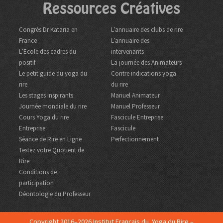
Ressources Créatives
Congrès Dr Kataria en
L’annuaire des clubs de rire
France
L’annuaire des
L’Ecole des cadres du
intervenants
positif
La journée des Animateurs
Le petit guide du yoga du
Contre indications yoga
rire
du rire
Les stages inspirants
Manuel Animateur
Journée mondiale du rire
Manuel Professeur
Cours Yoga du rire
Fascicule Entreprise
Entreprise
Fascicule
Séance de Rire en Ligne
Perfectionnement
Testez votre Quotient de
Rire
Conditions de
participation
Déontologie du Professeur
Copyright 2016–2026 Institut Français du Yoga du Rire –