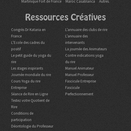
Martinique Fort de France
Maroc Casablanca
Autres.
Ressources Créatives
Congrès Dr Kataria en
L’annuaire des clubs de rire
France
L’annuaire des
L’Ecole des cadres du
intervenants
positif
La journée des Animateurs
Le petit guide du yoga du
Contre indications yoga
rire
du rire
Les stages inspirants
Manuel Animateur
Journée mondiale du rire
Manuel Professeur
Cours Yoga du rire
Fascicule Entreprise
Entreprise
Fascicule
Séance de Rire en Ligne
Perfectionnement
Testez votre Quotient de
Rire
Conditions de
participation
Déontologie du Professeur