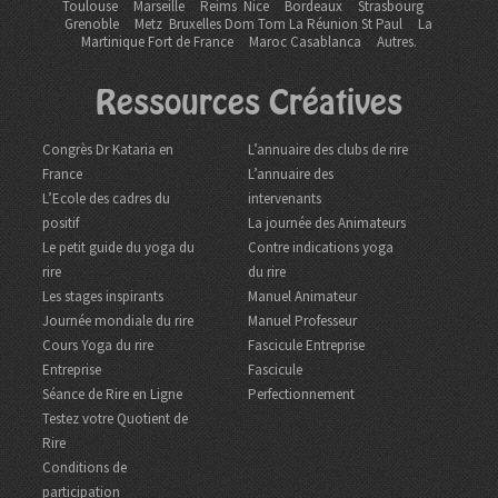
Toulouse
Marseille
Reims
Nice
Bordeaux
Strasbourg
Grenoble
Metz Bruxelles Dom Tom
La Réunion St Paul
La
Martinique Fort de France
Maroc Casablanca
Autres.
Ressources Créatives
Congrès Dr Kataria en
L’annuaire des clubs de rire
France
L’annuaire des
L’Ecole des cadres du
intervenants
positif
La journée des Animateurs
Le petit guide du yoga du
Contre indications yoga
rire
du rire
Les stages inspirants
Manuel Animateur
Journée mondiale du rire
Manuel Professeur
Cours Yoga du rire
Fascicule Entreprise
Entreprise
Fascicule
Séance de Rire en Ligne
Perfectionnement
Testez votre Quotient de
Rire
Conditions de
participation