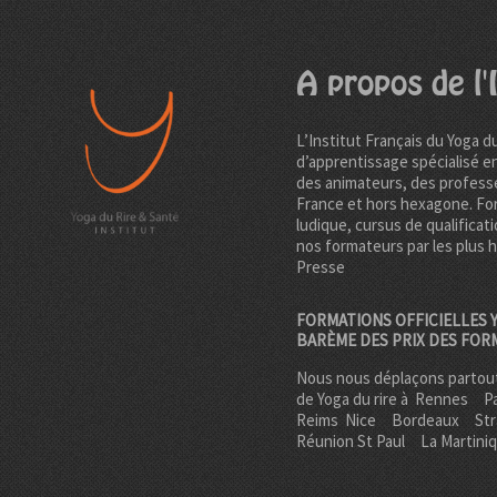
A propos de l'I
L’Institut Français du Yoga d
d’apprentissage spécialisé e
des animateurs, des professe
France et hors hexagone. Fo
ludique, cursus de qualificati
nos formateurs par les plus 
Presse
FORMATIONS OFFICIELLES Y
BARÈME DES PRIX DES FOR
Nous nous déplaçons partout
de Yoga du rire à
Rennes
Pa
Reims
Nice
Bordeaux
St
Réunion St Paul
La Martini