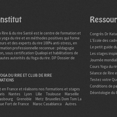
nstitut
Ressour
u Rire & du rire Santé est le centre de formation et
Congrès Dr Kata
n yoga du rire et en méthodes positives qui forme
L’Ecole des cadr
urs et des experts du rire 100% anti-stress, en
Le petit guide du
rmation professionnelle reconnue : pédagogie
on, sous certification Qualiopi et habilitations de
Les stages inspi
hautes autorités du Yoga du rire. DP
Dossier de
Journée mondiale
Cours Yoga du ri
Séance de Rire 
OGA DU RIRE ET CLUB DE RIRE
Testez votre Quo
MATIONS
Conditions de pa
 en France et réalisons nos formations et stages
Déontologie du 
ris
Nantes
Lyon
Lille
Toulouse
Marseille
rasbourg
Grenoble
Metz Bruxelles Dom Tom
La
que Fort de France
Maroc Casablanca
Autres.