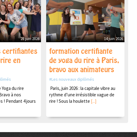
28 juin 2026
14 juin 2026
 certifiantes
formation certifiante
rire en
de yoga du rire à Paris,
bravo aux animateurs
plômés
Les nouveaux diplômés
Yoga du rire
Paris, juin 2026 : la capitale vibre au
Bravo à nos
rythme d’une irrésistible vague de
s ! Pendant 4 jours
rire ! Sous la houlette
[...]