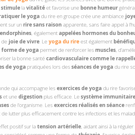
i
stimule
la
vitalité
et favorise une
bonne humeur
général
ratiquer le yoga
du rire en groupe crée une ambiance
joy
ent sur un
rire sans raison
apparente, sans faire appel à l’h
endorphines
, également
appelées hormones du bonhe
t de
joie de vivre
. Le
yoga du rire
est également
bénéfiq
e
forme de yoga
permet de renforcer les
muscles
, d’amél
riser la bonne santé
cardiovasculaire comme le rappelle
es de yoga
pratiquées lors des
séances de yoga
du rire so
onde qui accompagne les
exercices de yoga
du rire favoris
s
et une
digestion
plus efficace. Le
système immunitaire 
nses
de l’organisme. Les
exercices réalisés en séance
ren
 de lutter plus efficacement contre les infections et les malad
ffet positif sur la
tension artérielle
, aidant ainsi à la réguler
tre considéré comme une forme de
thérapie
, favorise égal