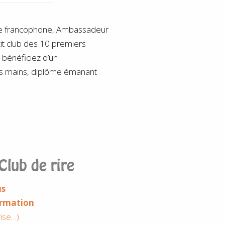
ope francophone, Ambassadeur
tit club des 10 premiers
 bénéficiez d’un
es mains, diplôme émanant
Club de rire
us
formation
ise…).