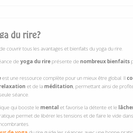
ga du rire?
 couvrir tous les avantages et bienfaits du yoga du rire.
séance de
yoga du rire
présente de
nombreux bienfaits
p
e
est une ressource complète pour un mieux être global. Il
co
relaxation
et de la
méditation
, permettant ainsi de profit
seule séance.
ique qui booste le
mental
et favorise la détente et le
lâcher
ratique permet de libérer les tensions et de faire le vide dans
encombrantes.
eur de yoga
du rire guide les séances avec une bonne prat