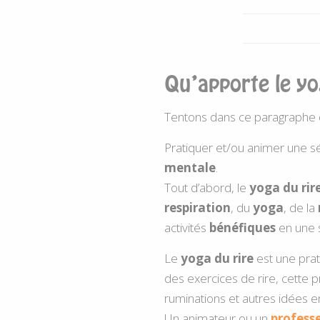
Qu’apporte le yo
Tentons dans ce paragraphe de
Pratiquer et/ou animer une 
mentale
.
Tout d’abord, le
yoga du rir
respiration
, du
yoga
, de la
activités
bénéfiques
en une 
Le
yoga du rire
est une prat
des exercices de rire, cette p
ruminations et autres idées 
Un animateur ou un
profess