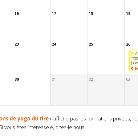
16
17
18
19
23
24
25
26
A
Yoga
jour
P
30
01
02
03
ons de yoga du rir
e
n’affiche pas les formations privées, r
i vous êtes intéressé.e, dites-le nous !