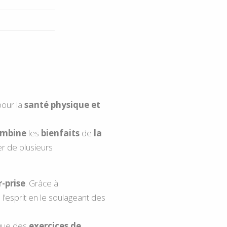
our la
santé physique et
mbine
les
bienfaits
de
la
er de plusieurs
-prise
. Grâce à
 l’esprit en le soulageant des
ique des
exercices de