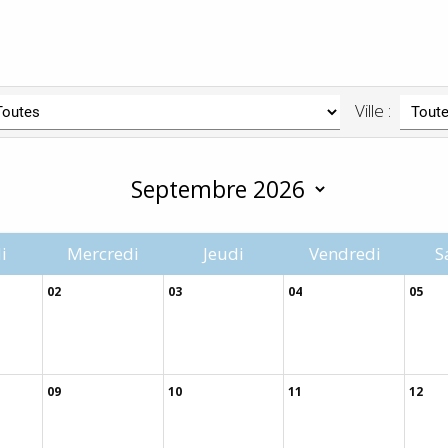
Ville :
i
Mercredi
Jeudi
Vendredi
S
02
03
04
05
09
10
11
12