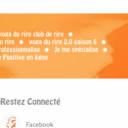
ga du rire club de rire
u rire
yoga du rire 2.0 saison 6
rofessionnalise
Je me spécialise
 Positive en ligne
Restez Connecté
Facebook