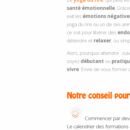
santé
émotionnelle
. Grâc
exit les
émotions négative
yoga du rire
ou un de ses ani
ce soit pour libérer des
endo
détendre et
relaxer
, ou sim
Alors, pourquoi attendre : s
soyez
débutant
ou
pratiq
vivre
. Envie de vous former
Notre conseil pou
Commencer par devenir
Le calendrier des formations 