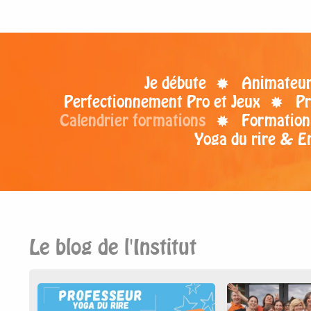
Je débute
Animateur 
Perfectionnement Pro et Jeux
Pr
Calendrier formations
Formation
Yoga du rire & E
Le blog de l'Institut