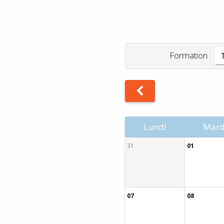
.
Formation :
Lundi
Mard
31
01
07
08