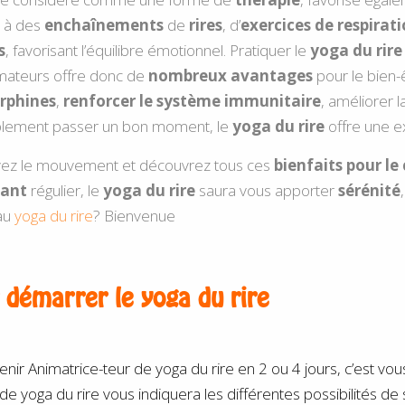
e à des
enchaînements
de
rires
, d’
exercices de respirat
s
, favorisant l’équilibre émotionnel. Pratiquer le
yoga du rire
mateurs offre donc de
nombreux avantages
pour le bien-ê
rphines
,
renforcer le système immunitaire
, améliorer 
plement passer un bon moment, le
yoga du rire
offre une e
uivez le mouvement et découvrez tous ces
bienfaits
pour le
uant
régulier, le
yoga du rire
saura vous apporter
sérénité
 au
yoga du rire
? Bienvenue
r
démarrer
le yoga du rire
 Animatrice-teur de yoga du rire en 2 ou 4 jours, c’est vous
de yoga du rire vous indiquera les différentes possibilités de