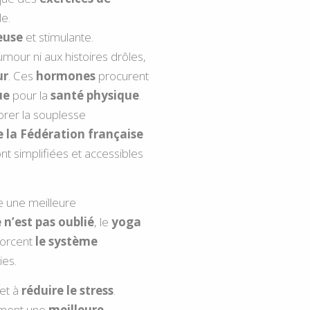
e.
euse
et stimulante.
umour ni aux histoires drôles,
ur
. Ces
hormones
procurent
ue
pour la
santé physique
.
iorer la souplesse
 la Fédération française
nt simplifiées et accessibles
e une meilleure
n’est pas oublié
, le
yoga
forcent
le système
ies.
 et à
réduire le stress
.
ement une
meilleure