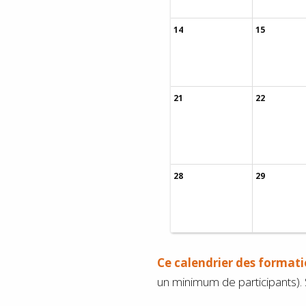
14
15
21
22
28
29
Ce calendrier des formati
un minimum de participants). S