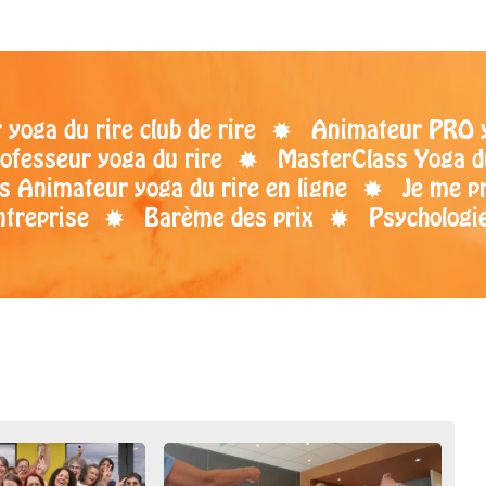
yoga du rire club de rire
Animateur PRO yo
ofesseur yoga du rire
MasterClass Yoga d
s Animateur yoga du rire en ligne
Je me p
ntreprise
Barème des prix
Psychologie