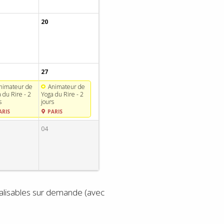
20
27
nimateur de
Animateur de
 du Rire - 2
Yoga du Rire - 2
s
jours
ARIS
PARIS
04
éalisables sur demande (avec