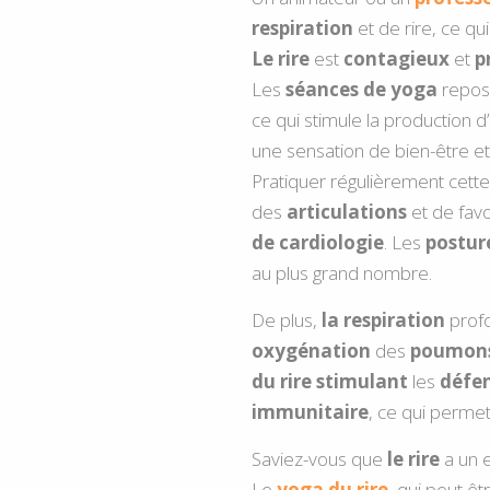
respiration
et de rire, ce qu
Le rire
est
contagieux
et
p
Les
séances de yoga
repos
ce qui stimule la production d’
une sensation de bien-être e
Pratiquer régulièrement cett
des
articulations
et de favo
de cardiologie
. Les
postur
au plus grand nombre.
De plus,
la respiration
prof
oxygénation
des
poumon
du rire
stimulant
les
défe
immunitaire
, ce qui permet
Saviez-vous que
le rire
a un e
Le
yoga du rire
,
qui peut ê