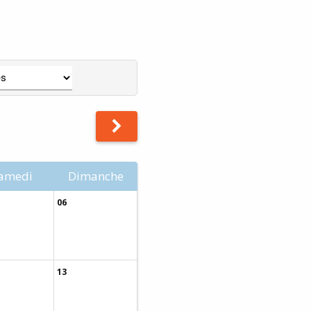
amedi
Dimanche
06
13