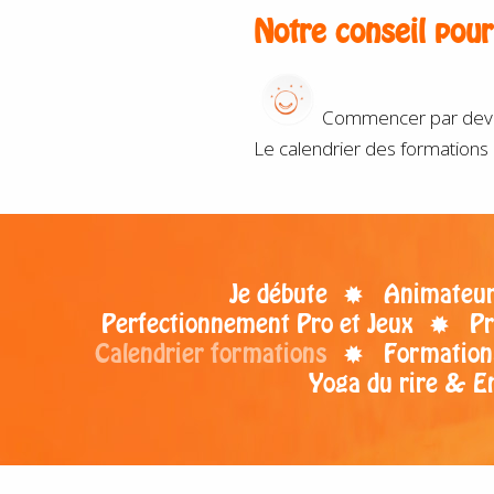
Notre conseil pou
Commencer par devenir
Le calendrier des formations 
Je débute
Animateur 
Perfectionnement Pro et Jeux
Pr
Calendrier formations
Formation
Yoga du rire & E