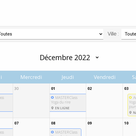
Ville :
i
Mercredi
Jeudi
Vendredi
S
30
01
02
03
ss
MASTERClass
A
Yoga du rire
Yoga
jour
EN LIGNE
N
07
08
09
10
ss
MASTERClass