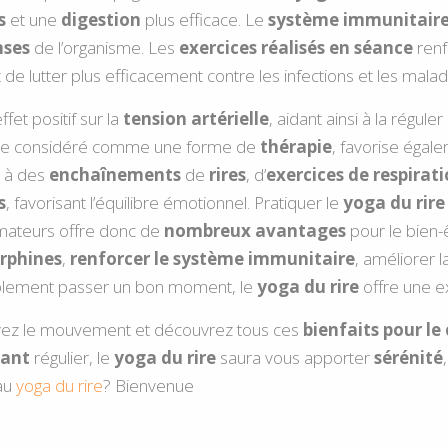
s
et une
digestion
plus efficace. Le
système immunitaire 
nses
de l’organisme. Les
exercices réalisés en séance
ren
 de lutter plus efficacement contre les infections et les malad
ffet positif sur la
tension artérielle
, aidant ainsi à la réguler
tre considéré comme une forme de
thérapie
, favorise égal
e à des
enchaînements
de
rires
, d’
exercices de respirat
s
, favorisant l’équilibre émotionnel. Pratiquer le
yoga du rire
mateurs offre donc de
nombreux avantages
pour le bien-ê
rphines
,
renforcer le système immunitaire
, améliorer 
plement passer un bon moment, le
yoga du rire
offre une e
uivez le mouvement et découvrez tous ces
bienfaits
pour le
uant
régulier, le
yoga du rire
saura vous apporter
sérénité
 au
yoga du rire
? Bienvenue