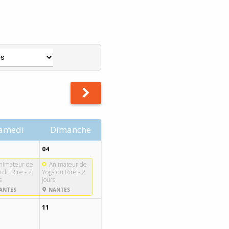
amedi
Dimanche
04
nimateur de
Animateur de
 du Rire - 2
Yoga du Rire - 2
s
jours
ANTES
NANTES
11