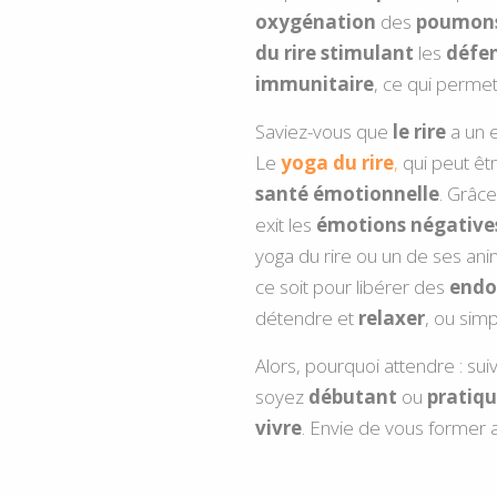
oxygénation
des
poumon
du rire
stimulant
les
défe
immunitaire
, ce qui permet
Saviez-vous que
le rire
a un e
Le
yoga du rire
,
qui peut ê
santé
émotionnelle
. Grâc
exit les
émotions négative
yoga du rire
ou un de ses ani
ce soit pour libérer des
endo
détendre et
relaxer
, ou sim
Alors, pourquoi attendre : s
soyez
débutant
ou
pratiq
vivre
. Envie de vous former