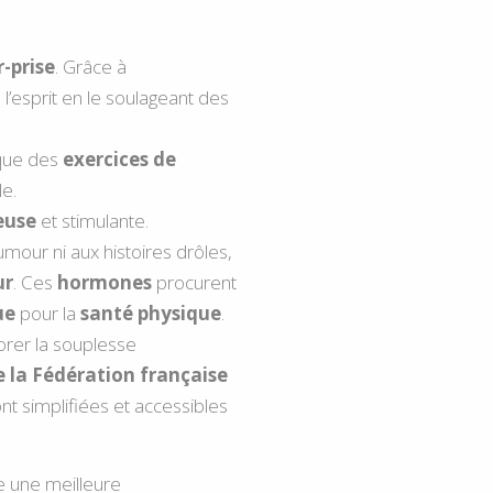
-prise
. Grâce à
 l’esprit en le soulageant des
ique des
exercices de
e.
euse
et stimulante.
umour ni aux histoires drôles,
ur
. Ces
hormones
procurent
ue
pour la
santé physique
.
iorer la souplesse
 la Fédération française
nt simplifiées et accessibles
e une meilleure