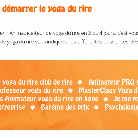
r
démarrer
le yoga du rire
 Animatrice-teur de yoga du rire en 2 ou 4 jours, c’est vous
de yoga du rire vous indiquera les différentes possibilités de
yoga du rire club de rire
Animateur PRO yo
ofesseur yoga du rire
MasterClass Yoga d
s Animateur yoga du rire en ligne
Je me p
ntreprise
Barème des prix
Psychologie