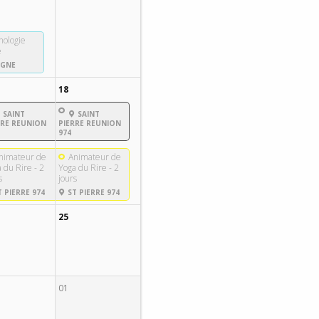
hologie
e
IGNE
18
SAINT
SAINT
RRE REUNION
PIERRE REUNION
974
nimateur de
Animateur de
 du Rire - 2
Yoga du Rire - 2
s
jours
 PIERRE 974
ST PIERRE 974
25
01