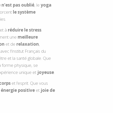
n’est pas oublié
, le
yoga
forcent
le système
ies.
 et à
réduire le stress
.
ement une
meilleure
ion
et de
relaxation
,
avec
l’Institut Français du
tre et la santé globale. Que
la forme physique, se
xpérience unique et
joyeuse
.
 corps
et l’esprit. Que vous
,
énergie positive
et
joie de