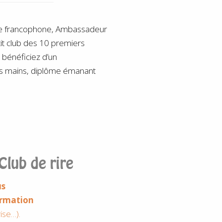
ope francophone, Ambassadeur
tit club des 10 premiers
 bénéficiez d’un
es mains, diplôme émanant
Club de rire
us
formation
ise…).