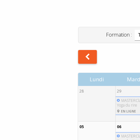
.
Formation :
Lundi
Mard
28
29
MASTERCla
Yoga du rire
EN LIGNE
05
06
MASTERCla