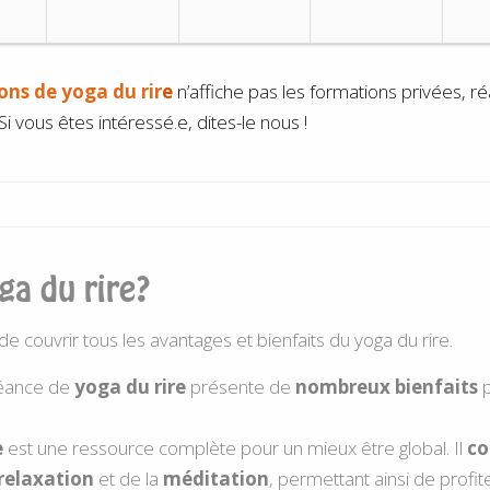
ons de yoga du rir
e
n’affiche pas les formations privées, r
i vous êtes intéressé.e, dites-le nous !
ga du rire?
 couvrir tous les avantages et bienfaits du yoga du rire.
séance de
yoga du rire
présente de
nombreux bienfaits
p
e
est une ressource complète pour un mieux être global. Il
co
relaxation
et de la
méditation
, permettant ainsi de profit