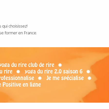
 qui choisissez!
 se former en France.
ga du rire club de rire
u rire
yoga du rire 2.0 saison 6
rofessionnalise
Je me spécialise
 Positive en ligne