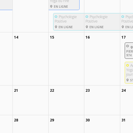
Yoga du rire
EN LIGNE
Psychologie
Psychologie
Psyc
Positive
Positive
Positiv
EN LIGNE
EN LIGNE
EN L
14
15
16
17
PIE
974
A
Yoga
jour
ST
21
22
23
24
28
29
30
31