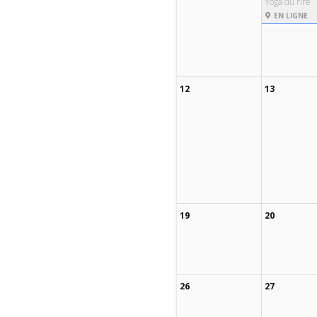
Yoga du rire
EN LIGNE
12
13
19
20
26
27