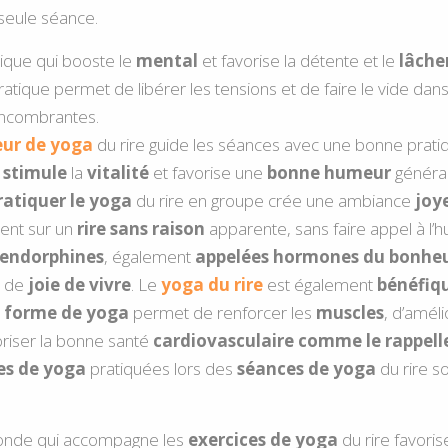
seule séance.
ique qui booste le
mental
et favorise la détente et le
lâcher
ratique permet de libérer les tensions et de faire le vide dans
encombrantes.
eur de yoga
du rire guide les séances avec une bonne prat
i
stimule
la
vitalité
et favorise une
bonne humeur
général
ratiquer le yoga
du rire en groupe crée une ambiance
joy
ent sur un
rire sans raison
apparente, sans faire appel à l’h
endorphines
, également
appelées hormones du bonhe
t de
joie de vivre
. Le
yoga du rire
est également
bénéfiq
e
forme de yoga
permet de renforcer les
muscles
, d’amél
riser la bonne santé
cardiovasculaire comme le rappelle
es de yoga
pratiquées lors des
séances de yoga
du rire so
onde qui accompagne les
exercices de yoga
du rire favoris