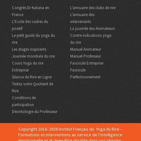
Congrès Dr Kataria en
L’annuaire des clubs de rire
France
L’annuaire des
L’Ecole des cadres du
intervenants
positif
La journée des Animateurs
Le petit guide du yoga du
Contre indications yoga
rire
du rire
Les stages inspirants
Manuel Animateur
Journée mondiale du rire
Manuel Professeur
Cours Yoga du rire
Fascicule Entreprise
Entreprise
Fascicule
Séance de Rire en Ligne
Perfectionnement
Testez votre Quotient de
Rire
Conditions de
participation
Déontologie du Professeur
Copyright 2016–2026 Institut Français du Yoga du Rire –
Formations et interventions au service de l’intelligence
émotionnelle et du bien-être durable dans vos régions,