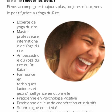
Elle aime
relever les défis !
Et vos accompagner toujours plus, toujours mieux, vers
le positif grâce au Yoga du Rire.
Experte de
yoga du rire
Master
professeure
international
e de Yoga du
rire
Ambassadric
e du Yoga du
rire du Dr
Kataria
Formatrice
en
techniques
ludiques et
jeux d’intelligence émotionnelle
Praticienne en Psychologie Positive
Praticienne de jeux de coopération et inclusifs
Sophrologue en activité