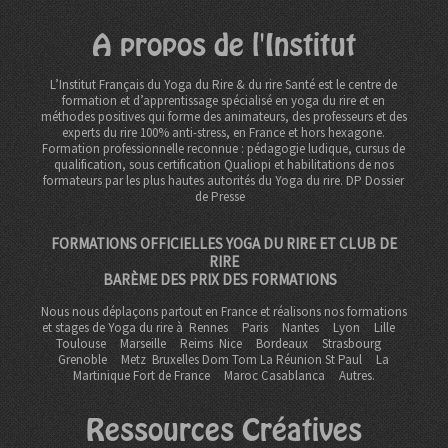
A propos de l'Institut
L’Institut Français du Yoga du Rire & du rire Santé est le centre de
formation et d’apprentissage spécialisé en yoga du rire et en
méthodes positives qui forme des animateurs, des professeurs et des
experts du rire 100% anti-stress, en France et hors hexagone.
Formation professionnelle reconnue : pédagogie ludique, cursus de
qualification, sous certification Qualiopi et habilitations de nos
formateurs par les plus hautes autorités du Yoga du rire. DP
Dossier
de Presse
FORMATIONS OFFICIELLES YOGA DU RIRE ET CLUB DE
RIRE
BARÈME DES PRIX DES FORMATIONS
Nous nous déplaçons partout en France et réalisons nos formations
et stages de Yoga du rire à
Rennes
Paris
Nantes
Lyon
Lille
Toulouse
Marseille
Reims
Nice
Bordeaux
Strasbourg
Grenoble
Metz Bruxelles Dom Tom
La Réunion St Paul
La
Martinique Fort de France
Maroc Casablanca
Autres.
Ressources Créatives