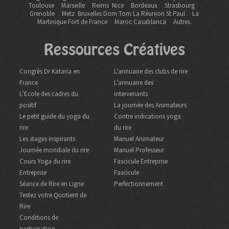
Toulouse
Marseille
Reims
Nice
Bordeaux
Strasbourg
Grenoble
Metz Bruxelles Dom Tom
La Réunion St Paul
La
Martinique Fort de France
Maroc Casablanca
Autres.
Ressources Créatives
Congrès Dr Kataria en
L’annuaire des clubs de rire
France
L’annuaire des
L’Ecole des cadres du
intervenants
positif
La journée des Animateurs
Le petit guide du yoga du
Contre indications yoga
rire
du rire
Les stages inspirants
Manuel Animateur
Journée mondiale du rire
Manuel Professeur
Cours Yoga du rire
Fascicule Entreprise
Entreprise
Fascicule
Séance de Rire en Ligne
Perfectionnement
Testez votre Quotient de
Rire
Conditions de
participation