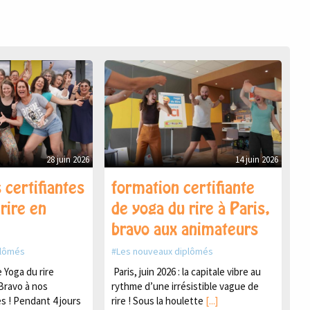
28 juin 2026
14 juin 2026
 certifiantes
formation certifiante
rire en
de yoga du rire à Paris,
bravo aux animateurs
plômés
Les nouveaux diplômés
Yoga du rire
Paris, juin 2026 : la capitale vibre au
Bravo à nos
rythme d’une irrésistible vague de
s ! Pendant 4 jours
rire ! Sous la houlette
[...]