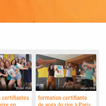
28 juin 2026
14 juin 2026
 certifiantes
formation certifiante
rire en
de yoga du rire à Paris,