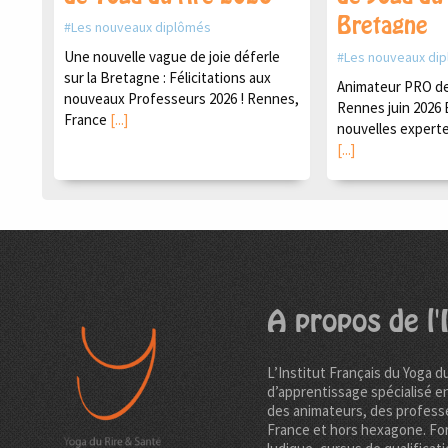
Bretagne
Les nouveaux diplômés
Une nouvelle vague de joie déferle
Les nouveaux di
sur la Bretagne : Félicitations aux
Animateur PRO de 
nouveaux Professeurs 2026 ! Rennes,
Rennes juin 2026 
France
[...]
nouvelles experte
[...]
A propos de l'I
L’Institut Français du Yoga d
d’apprentissage spécialisé e
des animateurs, des professe
France et hors hexagone. Fo