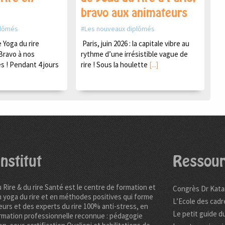
bravo aux animateurs
plômés
Les nouveaux diplômés
Yoga du rire
Paris, juin 2026 : la capitale vibre au
Bravo à nos
rythme d’une irrésistible vague de
s ! Pendant 4 jours
rire ! Sous la houlette
[...]
nstitut
Ressour
u Rire & du rire Santé est le centre de formation et
Congrès Dr Kata
n yoga du rire et en méthodes positives qui forme
L’Ecole des cadr
urs et des experts du rire 100% anti-stress, en
Le petit guide du
rmation professionnelle reconnue : pédagogie