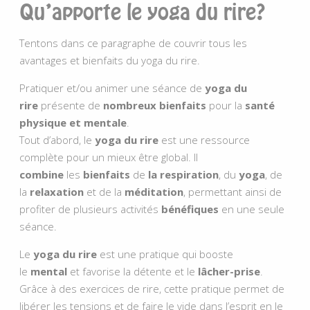
Qu’apporte le yoga du rire?
Tentons dans ce paragraphe de couvrir tous les
avantages et bienfaits du yoga du rire.
Pratiquer et/ou animer une séance de
yoga du
rire
présente de
nombreux bienfaits
pour la
santé
physique et mentale
.
Tout d’abord, le
yoga du rire
est une ressource
complète pour un mieux être global. Il
combine
les
bienfaits
de
la respiration
, du
yoga
, de
la
relaxation
et de la
méditation
, permettant ainsi de
profiter de plusieurs activités
bénéfiques
en une seule
séance.
Le
yoga du rire
est une pratique qui booste
le
mental
et favorise la détente et le
lâcher-prise
.
Grâce à des exercices de rire, cette pratique permet de
libérer les tensions et de faire le vide dans l’esprit en le