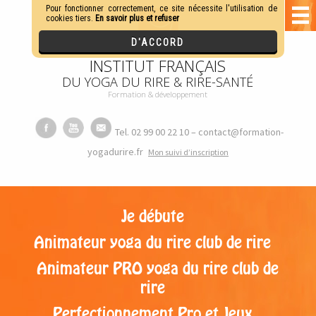
INSTITUT FRANÇAIS
DU YOGA DU RIRE & RIRE-SANTÉ
Formation & développement
Tel. 02 99 00 22 10 – contact@formation-
yogadurire.fr
M
on suivi d’inscription
Je débute
Animateur yoga du rire club de rire
Animateur PRO yoga du rire club de
rire
Perfectionnement Pro et Jeux