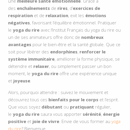
une
meilleure santé
émotionnelle
. Grâce à
des
enchaînements
de
rires
, d’
exercices de
respiration
et de
relaxation
, exit les
émotions
négatives
, favorisant l’équilibre émotionnel. Pratiquer
le
yoga du rire
avec
l’Institut Français du yoga du rire
ou
un de ses animateurs offre donc de
nombreux
avantages
pour le bien-être et la santé globale. Que ce
soit pour libérer des
endorphines
,
renforcer le
système immunitaire
, améliorer la forme physique, se
détendre et
relaxer
, ou simplement passer un bon
moment, le
yoga du rire
offre une expérience unique
et
joyeuse
.
Alors, pourquoi attendre : suivez le mouvement et
découvrez tous ces
bienfaits
pour le corps
et l’esprit.
Que vous soyez
débutant
ou
pratiquant
régulier,
le
yoga du rire
saura vous apporter
sérénité
,
énergie
positive
et
joie de vivre
. Envie de vous former au
yoga
du rire
? Bienvenue