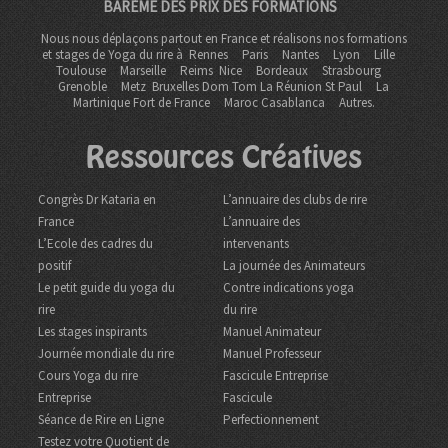
BARÈME DES PRIX DES FORMATIONS
Nous nous déplaçons partout en France et réalisons nos formations
et stages de Yoga du rire à
Rennes
Paris
Nantes
Lyon
Lille
Toulouse
Marseille
Reims
Nice
Bordeaux
Strasbourg
Grenoble
Metz Bruxelles Dom Tom
La Réunion St Paul
La
Martinique Fort de France
Maroc Casablanca
Autres.
Ressources Créatives
Congrès Dr Kataria en
L’annuaire des clubs de rire
France
L’annuaire des
L’Ecole des cadres du
intervenants
positif
La journée des Animateurs
Le petit guide du yoga du
Contre indications yoga
rire
du rire
Les stages inspirants
Manuel Animateur
Journée mondiale du rire
Manuel Professeur
Cours Yoga du rire
Fascicule Entreprise
Entreprise
Fascicule
Séance de Rire en Ligne
Perfectionnement
Testez votre Quotient de